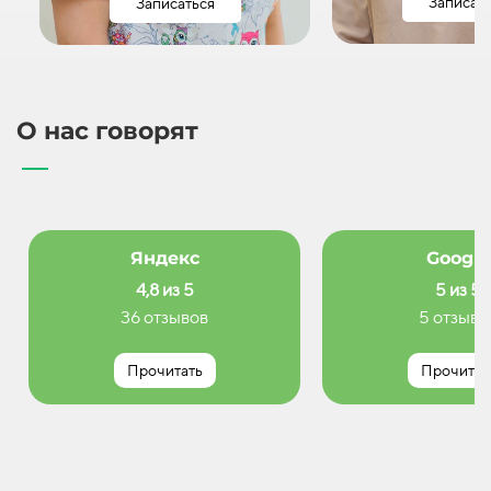
Записат
Записаться
О нас говорят
Яндекс
Google
4,8 из 5
5 из 5
36 отзывов
5 отзыво
Прочитать
Прочитат