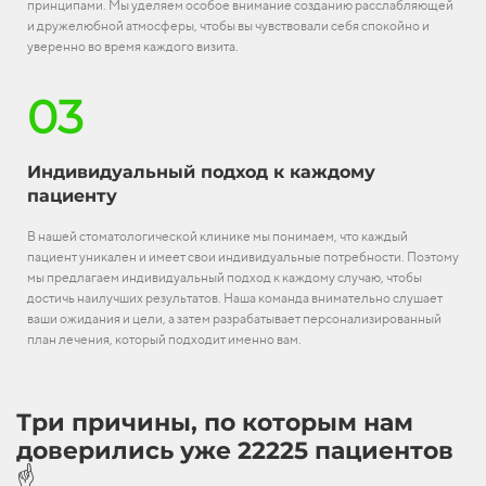
принципами. Мы уделяем особое внимание созданию расслабляющей
и дружелюбной атмосферы, чтобы вы чувствовали себя спокойно и
уверенно во время каждого визита.
03
Индивидуальный подход к каждому
пациенту
В нашей стоматологической клинике мы понимаем, что каждый
пациент уникален и имеет свои индивидуальные потребности. Поэтому
мы предлагаем индивидуальный подход к каждому случаю, чтобы
достичь наилучших результатов. Наша команда внимательно слушает
ваши ожидания и цели, а затем разрабатывает персонализированный
план лечения, который подходит именно вам.
Три причины, по которым нам
доверились уже 22225 пациентов
☝️