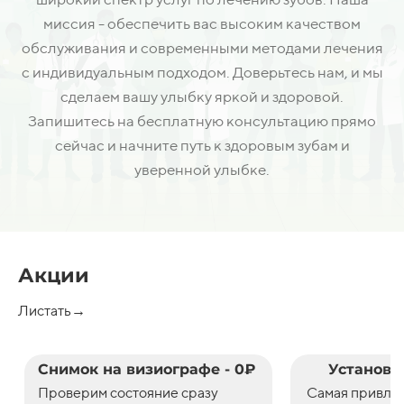
миссия - обеспечить вас высоким качеством
обслуживания и современными методами лечения
с индивидуальным подходом. Доверьтесь нам, и мы
сделаем вашу улыбку яркой и здоровой.
Запишитесь на бесплатную консультацию прямо
сейчас и начните путь к здоровым зубам и
уверенной улыбке.
Акции
Листать→
Снимок на визиографе - 0₽
Установк
Проверим состояние сразу
С
амая привле