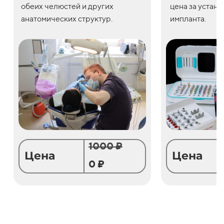
обеих челюстей и других
цена
за
устано
анатомических структур.
импланта.
1000 ₽
Цена
Цена
0 ₽