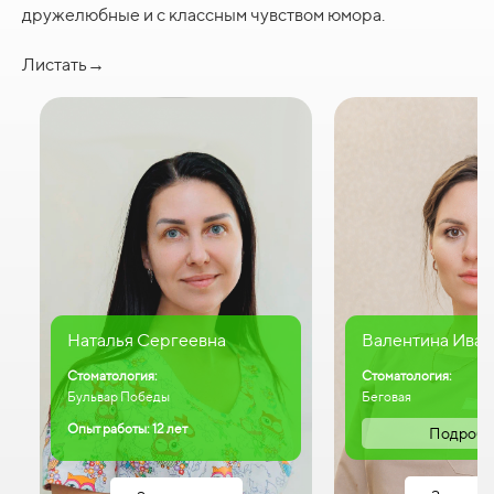
дружелюбные и с классным чувством юмора.
Листать→
Наталья Сергеевна
Валентина Иван
Стоматология:
Стоматология:
Бульвар Победы
Беговая
Опыт работы: 12 лет
Подробн