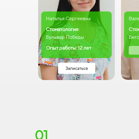
Наталья Сергеевна
Вал
Стоматология:
Сто
Бульвар Победы
Бег
Опыт работы: 12 лет
Записаться
01