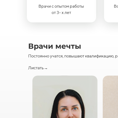
Врачи с опытом работы
Вс
от 3- х лет
Врачи мечты
Постоянно учатся, повышают квалификацию, р
Листать→