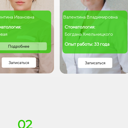
ентина Ивановна
Валентина Владимировна
матология:
Стоматология:
овая
Богдана Хмельницкого
Опыт работы: 33 года
Подробнее
Записаться
Записаться
02