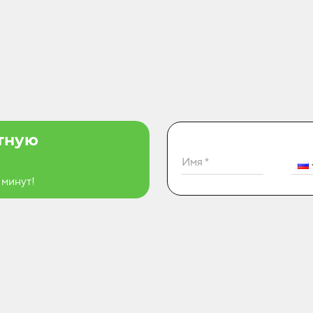
атную
Имя *
 минут!