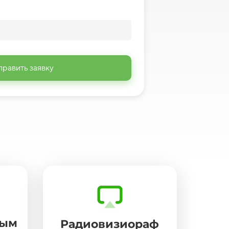
править заявку
лым
Радиовизиораф