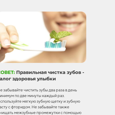
СОВЕТ:
Правильная чистка зубов -
залог здоровья улыбки
е забывайте чистить зубы два раза в день
инимум по две минуты каждый раз.
спользуйте мягкую зубную щетку и зубную
асту с фторидом. Не забывайте также
чищать межзубные промежутки с помощью