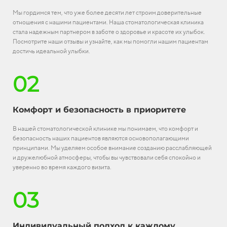
Мы гордимся тем, что уже более десяти лет строим доверительные
отношения с нашими пациентами. Наша стоматологическая клиника
стала надежным партнером в заботе о здоровье и красоте их улыбок.
Посмотрите наши отзывы и узнайте, как мы помогли нашим пациентам
достичь идеальной улыбки.
02
Комфорт и безопасность в приоритете
В нашей стоматологической клинике мы понимаем, что комфорт и
безопасность наших пациентов являются основополагающими
принципами. Мы уделяем особое внимание созданию расслабляющей
и дружелюбной атмосферы, чтобы вы чувствовали себя спокойно и
уверенно во время каждого визита.
03
Индивидуальный подход к каждому