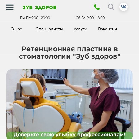
зуб здоров
Пн-Пт:
9:00 - 20:00
Сб-Вс:
9:00 - 18:00
О нас
Специалисты
Услуги
Вакансии
К
Ретенционная пластина в
стоматологии "Зуб здоров"
Доверьте свою улыбку профессионалам!