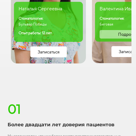
Наталья Сергеевна
Валентина Иван
Стоматология:
Стоматология:
Бульвар Победы
Беговая
Опыт работы: 12 лет
Подробн
Записат
Записаться
01
Более двадцати лет доверия пациентов
Мы гордимся тем, что уже более десяти лет строим доверительные