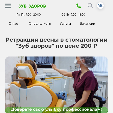
зуб здоров
Пн-Пт:
9:00 - 20:00
Сб-Вс:
9:00 - 18:00
О нас
Специалисты
Услуги
Вакансии
К
Ретракция десны в стоматологии
"Зуб здоров" по цене 200 ₽
Доверьте свою улыбку профессионалам!