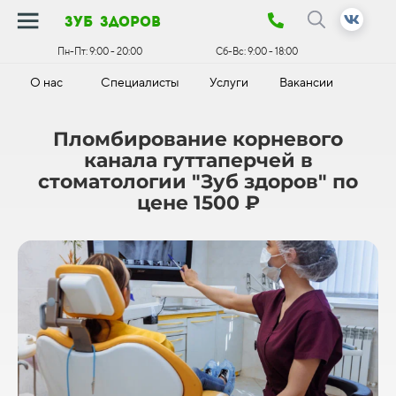
зуб здоров
Пн-Пт:
9:00 - 20:00
Сб-Вс:
9:00 - 18:00
О нас
Специалисты
Услуги
Вакансии
К
Пломбирование корневого
канала гуттаперчей в
стоматологии "Зуб здоров" по
цене 1500 ₽