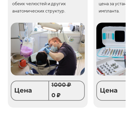
обеих челюстей и других
цена
за
устано
анатомических структур.
импланта.
1000 ₽
Цена
Цена
0 ₽