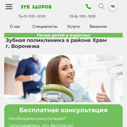
зуб здоров
Пн-Пт:
9:00 - 20:00
Сб-Вс:
9:00 - 18:00
О нас
Специалисты
Услуги
Вакансии
К
Лечим детей и взрослых
Зубная поликлиника в районе Храм
г. Воронежа
Бесплатная консультация
Необходима консультация?
Записывайтесь, это бесплатно!