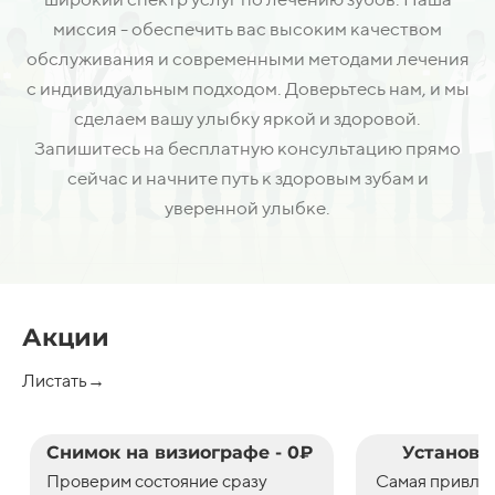
миссия - обеспечить вас высоким качеством
обслуживания и современными методами лечения
с индивидуальным подходом. Доверьтесь нам, и мы
сделаем вашу улыбку яркой и здоровой.
Запишитесь на бесплатную консультацию прямо
сейчас и начните путь к здоровым зубам и
уверенной улыбке.
Акции
Листать→
Снимок на визиографе - 0₽
Установк
Проверим состояние сразу
С
амая привле