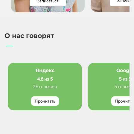
Записат
Записаться
О нас говорят
Яндекс
Google
4,8 из 5
5 из 5
36 отзывов
5 отзыво
Прочитать
Прочитат