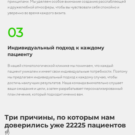
принципами. Мы уделяем особое внимание созданию расслабляющей
и дружелюбной атмосферы, чтобы вы чувствовали себя спокойно и
уверенно во время каждого визита.
03
Индивидуальный подход к каждому
пациенту
В нашей стоматологической клинике мы понимаем, что каждый
пациент уникален и имеет свои индивидуальные потребности. Поэтому
мы предлагаем индивидуальный подход к каждому случаю, чтобы
достичь наилучших результатов. Наша команда внимательно слушает
ваши ожидания и цели, а затем разрабатывает персонализированный
план лечения, который подходит именно вам.
Три причины, по которым нам
доверились уже 22225 пациентов
☝️