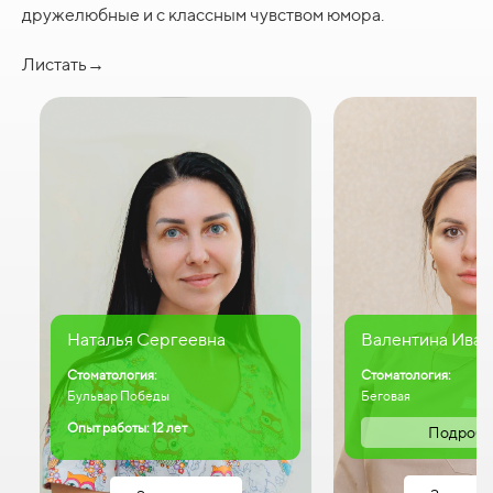
дружелюбные и с классным чувством юмора.
Листать→
Наталья Сергеевна
Валентина Иван
Стоматология:
Стоматология:
Бульвар Победы
Беговая
Опыт работы: 12 лет
Подробн