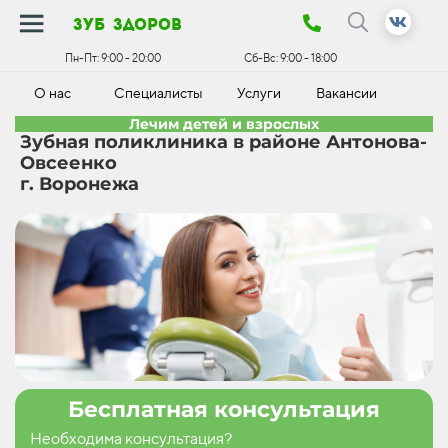
зуб здоров
Пн-Пт:
9:00 - 20:00
Сб-Вс:
9:00 - 18:00
О нас
Специалисты
Услуги
Вакансии
К
Лечим детей и взрослых
Зубная поликлиника в районе Антонова-
Овсеенко
г. Воронежа
Бесплатная консультация
Необходима консультация?