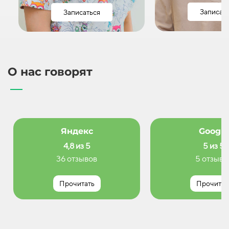
Записат
Записаться
О нас говорят
Яндекс
Google
4,8 из 5
5 из 5
36 отзывов
5 отзыво
Прочитать
Прочитат