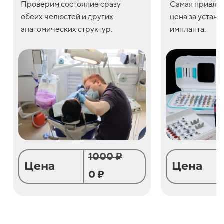
Проверим состояние сразу
С
амая привле
обеих челюстей и других
цена
за
устано
анатомических структур.
импланта.
1000 ₽
Цена
Цена
0 ₽