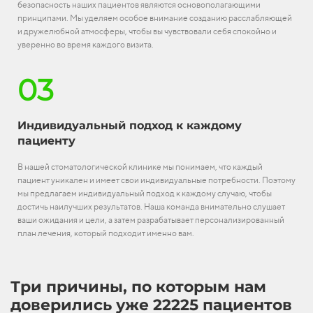
безопасность наших пациентов являются основополагающими
принципами. Мы уделяем особое внимание созданию расслабляющей
и дружелюбной атмосферы, чтобы вы чувствовали себя спокойно и
уверенно во время каждого визита.
03
Индивидуальный подход к каждому
пациенту
В нашей стоматологической клинике мы понимаем, что каждый
пациент уникален и имеет свои индивидуальные потребности. Поэтому
мы предлагаем индивидуальный подход к каждому случаю, чтобы
достичь наилучших результатов. Наша команда внимательно слушает
ваши ожидания и цели, а затем разрабатывает персонализированный
план лечения, который подходит именно вам.
Три причины, по которым нам
доверились уже 22225 пациентов