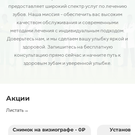
предоставляет широкий спектр услуг по лечению
зубов. Наша миссия - обеспечить вас высоким
качеством обслуживания и современными
методами лечения с индивидуальным подходом.
Доверьтесь нам, и мы сделаем вашу улыбку яркой и
здоровой. Запишитесь на бесплатную
консультацию прямо сейчас и начните путь к
здоровым зубам и уверенной улыбке.
Акции
Листать→
Снимок на визиографе - 0₽
Установк