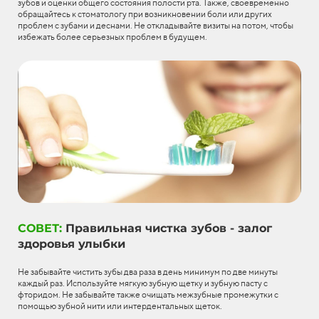
зубов и оценки общего состояния полости рта. Также, своевременно
обращайтесь к стоматологу при возникновении боли или других
проблем с зубами и деснами. Не откладывайте визиты на потом, чтобы
избежать более серьезных проблем в будущем.
СОВЕТ:
Правильная чистка зубов - залог
здоровья улыбки
Не забывайте чистить зубы два раза в день минимум по две минуты
каждый раз. Используйте мягкую зубную щетку и зубную пасту с
фторидом. Не забывайте также очищать межзубные промежутки с
помощью зубной нити или интердентальных щеток.