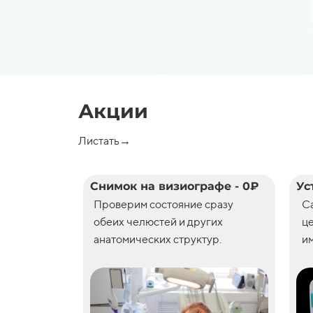
Акции
Листать→
Снимок на визиографе - 0₽
Ус
Проверим состояние сразу
С
обеих челюстей и других
ц
анатомических структур.
им