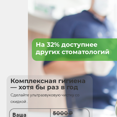
На 32% доступнее
других стоматологий
Комплексная гигиена
— хотя бы раз в год
Сделайте ультразвуковую чистку со
скидкой .
5000 ₽
Ваша