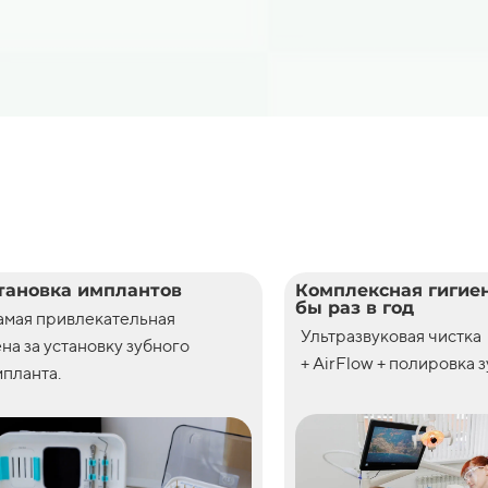
тановка имплантов
Комплексная гигиен
бы раз в год
амая привлекательная
Ультразвуковая чистка
ена
за
установку
зубного
+ AirFlow + полировка 
планта.