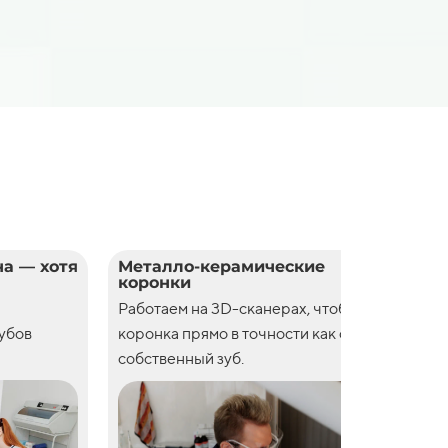
а — хотя
Металло-керамические
Цел
коронки
кор
Работаем на 3D-сканерах, чтобы
Рабо
зубов
коронка прямо в точности как свой
коро
собственный зуб.
собс