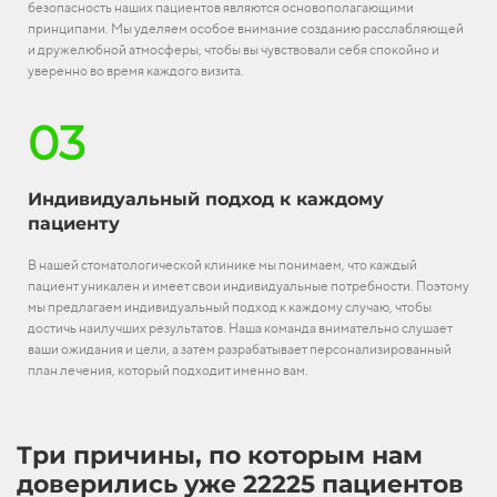
безопасность наших пациентов являются основополагающими
принципами. Мы уделяем особое внимание созданию расслабляющей
и дружелюбной атмосферы, чтобы вы чувствовали себя спокойно и
уверенно во время каждого визита.
03
Индивидуальный подход к каждому
пациенту
В нашей стоматологической клинике мы понимаем, что каждый
пациент уникален и имеет свои индивидуальные потребности. Поэтому
мы предлагаем индивидуальный подход к каждому случаю, чтобы
достичь наилучших результатов. Наша команда внимательно слушает
ваши ожидания и цели, а затем разрабатывает персонализированный
план лечения, который подходит именно вам.
Три причины, по которым нам
доверились уже 22225 пациентов