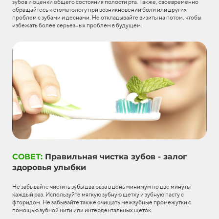
зубов и оценки общего состояния полости рта. Также, своевременно
обращайтесь к стоматологу при возникновении боли или других
проблем с зубами и деснами. Не откладывайте визиты на потом, чтобы
избежать более серьезных проблем в будущем.
СОВЕТ:
Правильная чистка зубов - залог
здоровья улыбки
Не забывайте чистить зубы два раза в день минимум по две минуты
каждый раз. Используйте мягкую зубную щетку и зубную пасту с
фторидом. Не забывайте также очищать межзубные промежутки с
помощью зубной нити или интердентальных щеток.