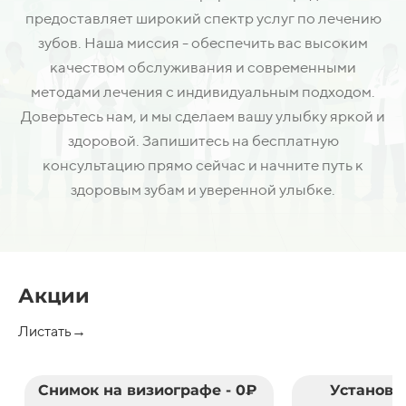
предоставляет широкий спектр услуг по лечению
зубов. Наша миссия - обеспечить вас высоким
качеством обслуживания и современными
методами лечения с индивидуальным подходом.
Доверьтесь нам, и мы сделаем вашу улыбку яркой и
здоровой. Запишитесь на бесплатную
консультацию прямо сейчас и начните путь к
здоровым зубам и уверенной улыбке.
Акции
Листать→
Снимок на визиографе - 0₽
Установк