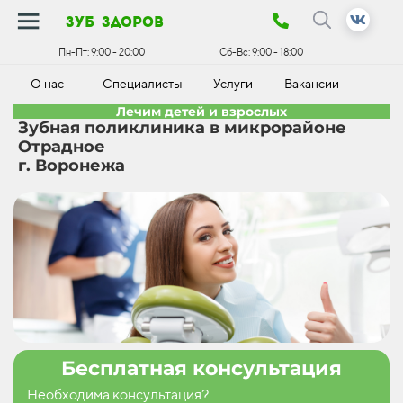
зуб здоров
Пн-Пт:
9:00 - 20:00
Сб-Вс:
9:00 - 18:00
О нас
Специалисты
Услуги
Вакансии
К
Лечим детей и взрослых
Зубная поликлиника в микрорайоне
Отрадное
г. Воронежа
Бесплатная консультация
Необходима консультация?