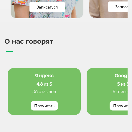
Записат
Записаться
О нас говорят
Яндекс
Google
4,8 из 5
5 из 5
36 отзывов
5 отзыво
Прочитать
Прочитат