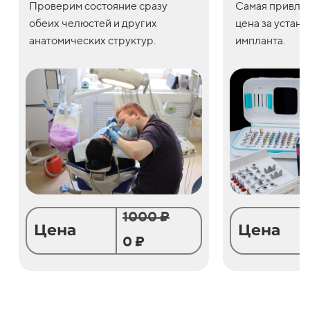
Проверим состояние сразу
С
амая привле
обеих челюстей и других
цена
за
устано
анатомических структур.
импланта.
1000 ₽
Цена
Цена
0 ₽