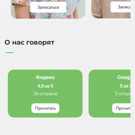
Записат
Записаться
О нас говорят
Яндекс
Google
4,8 из 5
5 из 5
36 отзывов
5 отзыво
Прочитать
Прочитат