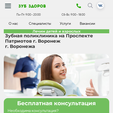
зуб здоров
Пн-Пт:
9:00 - 20:00
Сб-Вс:
9:00 - 18:00
О нас
Специалисты
Услуги
Вакансии
К
Лечим детей и взрослых
Зубная поликлиника на Проспекте
Патриотов г. Воронеж
г. Воронежа
Бесплатная консультация
Необходима консультация?