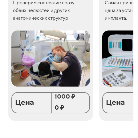
Проверим состояние сразу
С
амая привле
обеих челюстей и других
цена
за
устано
анатомических структур.
импланта.
1000 ₽
Цена
Цена
0 ₽