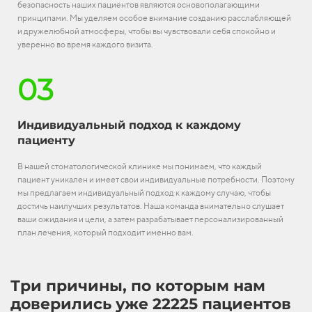
безопасность наших пациентов являются основополагающими
принципами. Мы уделяем особое внимание созданию расслабляющей
и дружелюбной атмосферы, чтобы вы чувствовали себя спокойно и
уверенно во время каждого визита.
03
Индивидуальный подход к каждому
пациенту
В нашей стоматологической клинике мы понимаем, что каждый
пациент уникален и имеет свои индивидуальные потребности. Поэтому
мы предлагаем индивидуальный подход к каждому случаю, чтобы
достичь наилучших результатов. Наша команда внимательно слушает
ваши ожидания и цели, а затем разрабатывает персонализированный
план лечения, который подходит именно вам.
Три причины, по которым нам
доверились уже 22225 пациентов