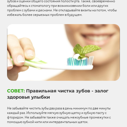
зубов и оценки общего состояния полости рта. Также, своевременно
обращайтесь к стоматологу при возникновении боли или других
проблем с зубами и деснами. Не откладывайте визиты на потом, чтобы
избежать более серьезных проблем в будущем.
СОВЕТ:
Правильная чистка зубов - залог
здоровья улыбки
Не забывайте чистить зубы два раза в день минимум по две минуты
каждый раз. Используйте мягкую зубную щетку и зубную пасту с
фторидом. Не забывайте также очищать межзубные промежутки с
помощью зубной нити или интердентальных щеток.