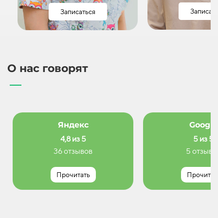
Записат
Записаться
О нас говорят
Яндекс
Google
4,8 из 5
5 из 5
36 отзывов
5 отзыво
Прочитать
Прочитат