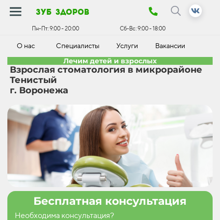
зуб здоров
Пн-Пт:
9:00 - 20:00
Сб-Вс:
9:00 - 18:00
О нас
Специалисты
Услуги
Вакансии
К
Лечим детей и взрослых
Взрослая стоматология в микрорайоне
Тенистый
г. Воронежа
Бесплатная консультация
Необходима консультация?