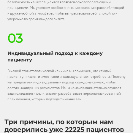
безопасность наших пациентов являются основополагающими
принципами. Мы уделяем особое внимание созданию расслабляющей
и дружелюбной атмосферы, чтобы вы чувствовали себя спокойно и
уверенно во время каждого визита.
03
Индивидуальный подход к каждому
пациенту
В нашей стоматологической клинике мы понимаем, что каждый
пациент уникален и имеет свои индивидуальные потребности. Поэтому
мы предлагаем индивидуальный подход к каждому случаю, чтобы
достичь наилучших результатов. Наша команда внимательно слушает
ваши ожидания и цели, а затем разрабатывает персонализированный
план лечения, который подходит именно вам.
Три причины, по которым нам
доверились уже 22225 пациентов