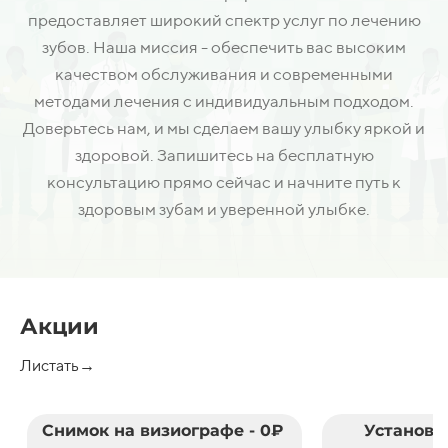
предоставляет широкий спектр услуг по лечению
зубов. Наша миссия - обеспечить вас высоким
качеством обслуживания и современными
методами лечения с индивидуальным подходом.
Доверьтесь нам, и мы сделаем вашу улыбку яркой и
здоровой. Запишитесь на бесплатную
консультацию прямо сейчас и начните путь к
здоровым зубам и уверенной улыбке.
Акции
Листать→
Снимок на визиографе - 0₽
Установк