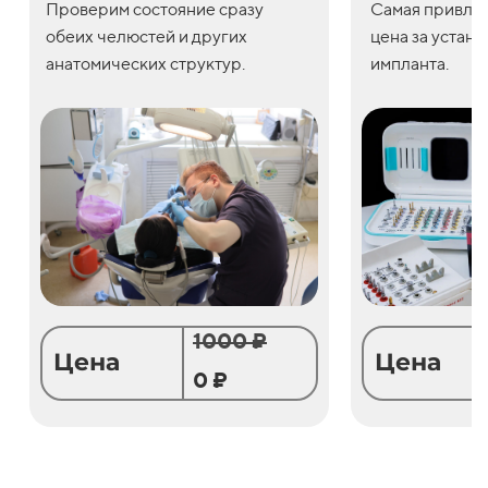
Проверим состояние сразу
С
амая привле
обеих челюстей и других
цена
за
устано
анатомических структур.
импланта.
1000 ₽
Цена
Цена
0 ₽