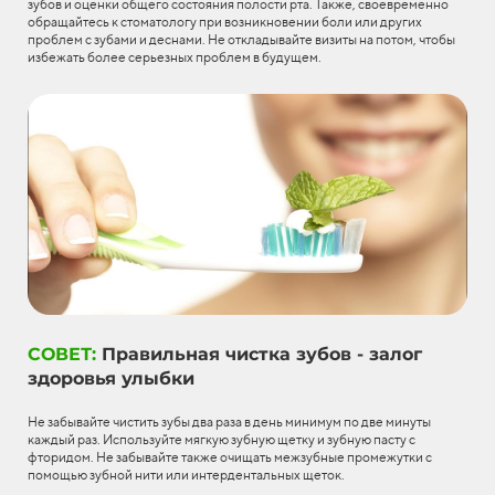
зубов и оценки общего состояния полости рта. Также, своевременно
обращайтесь к стоматологу при возникновении боли или других
проблем с зубами и деснами. Не откладывайте визиты на потом, чтобы
избежать более серьезных проблем в будущем.
СОВЕТ:
Правильная чистка зубов - залог
здоровья улыбки
Не забывайте чистить зубы два раза в день минимум по две минуты
каждый раз. Используйте мягкую зубную щетку и зубную пасту с
фторидом. Не забывайте также очищать межзубные промежутки с
помощью зубной нити или интердентальных щеток.