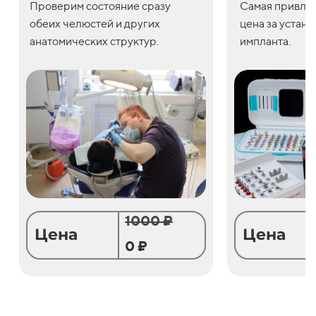
Проверим состояние сразу
С
амая привле
обеих челюстей и других
цена
за
устано
анатомических структур.
импланта.
1000 ₽
Цена
Цена
0 ₽