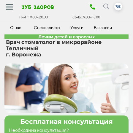
зуб здоров
Пн-Пт:
9:00 - 20:00
Сб-Вс:
9:00 - 18:00
О нас
Специалисты
Услуги
Вакансии
К
Лечим детей и взрослых
Врач стоматолог в микрорайоне
Тепличный
г. Воронежа
Бесплатная консультация
Необходима консультация?