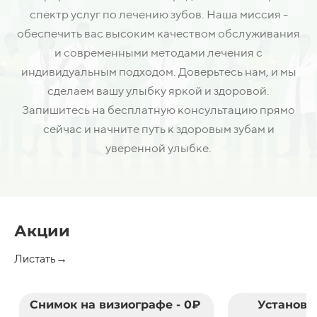
спектр услуг по лечению зубов. Наша миссия -
обеспечить вас высоким качеством обслуживания
и современными методами лечения с
индивидуальным подходом. Доверьтесь нам, и мы
сделаем вашу улыбку яркой и здоровой.
Запишитесь на бесплатную консультацию прямо
сейчас и начните путь к здоровым зубам и
уверенной улыбке.
Акции
Листать→
Снимок на визиографе - 0₽
Установк