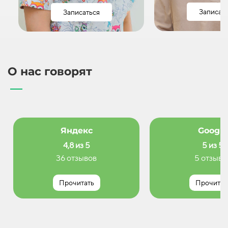
Записат
Записаться
О нас говорят
Яндекс
Google
4,8 из 5
5 из 5
36 отзывов
5 отзыво
Прочитать
Прочитат