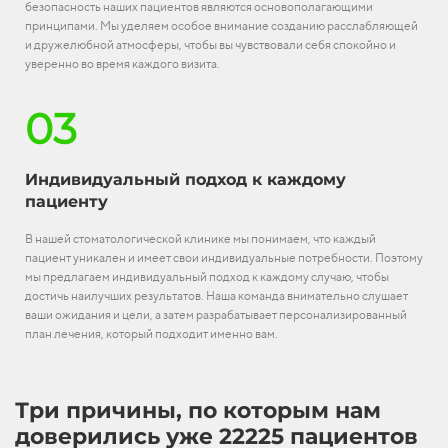
безопасность наших пациентов являются основополагающими
принципами. Мы уделяем особое внимание созданию расслабляющей
и дружелюбной атмосферы, чтобы вы чувствовали себя спокойно и
уверенно во время каждого визита.
03
Индивидуальный подход к каждому
пациенту
В нашей стоматологической клинике мы понимаем, что каждый
пациент уникален и имеет свои индивидуальные потребности. Поэтому
мы предлагаем индивидуальный подход к каждому случаю, чтобы
достичь наилучших результатов. Наша команда внимательно слушает
ваши ожидания и цели, а затем разрабатывает персонализированный
план лечения, который подходит именно вам.
Три причины, по которым нам
доверились уже 22225 пациентов