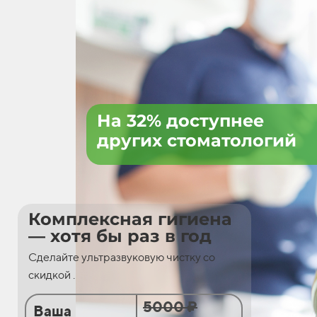
На 32% доступнее
других стоматологий
Комплексная гигиена
— хотя бы раз в год
Сделайте ультразвуковую чистку со
скидкой .
5000 ₽
Ваша