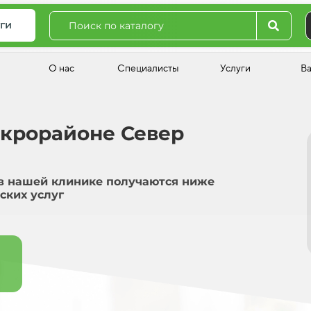
ги
О нас
Специалисты
Услуги
В
икрорайоне Север
в нашей клинике получаются ниже
ских услуг