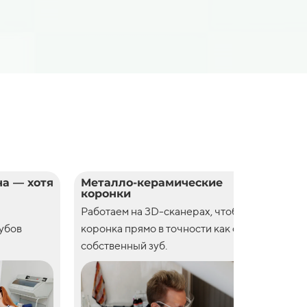
а — хотя
Металло-керамические
Цел
коронки
кор
Работаем на 3D-сканерах, чтобы
Рабо
зубов
коронка прямо в точности как свой
коро
собственный зуб.
собс