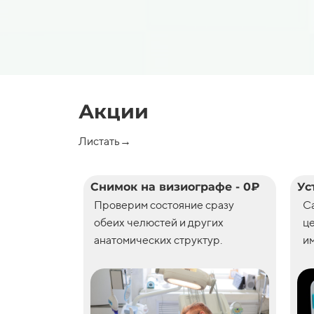
Акции
Листать→
Снимок на визиографе - 0₽
Ус
Проверим состояние сразу
С
обеих челюстей и других
ц
анатомических структур.
им