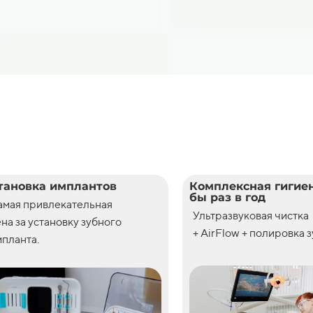
тановка имплантов
Комплексная гигиен
бы раз в год
амая привлекательная
Ультразвуковая чистка
ена
за
установку
зубного
+ AirFlow + полировка 
планта.