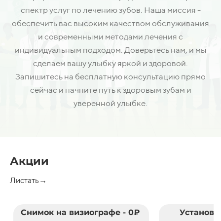
спектр услуг по лечению зубов. Наша миссия -
обеспечить вас высоким качеством обслуживания
и современными методами лечения с
индивидуальным подходом. Доверьтесь нам, и мы
сделаем вашу улыбку яркой и здоровой.
Запишитесь на бесплатную консультацию прямо
сейчас и начните путь к здоровым зубам и
уверенной улыбке.
Акции
Листать→
Снимок на визиографе - 0₽
Установк