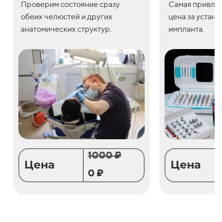
Проверим состояние сразу
С
амая привле
обеих челюстей и других
цена
за
устано
анатомических структур.
импланта.
1000 ₽
Цена
Цена
0 ₽