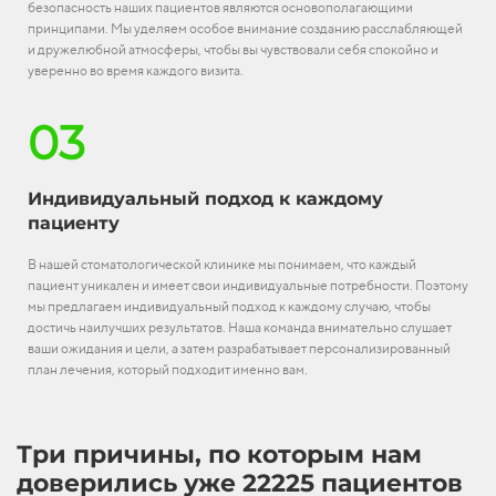
безопасность наших пациентов являются основополагающими
принципами. Мы уделяем особое внимание созданию расслабляющей
и дружелюбной атмосферы, чтобы вы чувствовали себя спокойно и
уверенно во время каждого визита.
03
Индивидуальный подход к каждому
пациенту
В нашей стоматологической клинике мы понимаем, что каждый
пациент уникален и имеет свои индивидуальные потребности. Поэтому
мы предлагаем индивидуальный подход к каждому случаю, чтобы
достичь наилучших результатов. Наша команда внимательно слушает
ваши ожидания и цели, а затем разрабатывает персонализированный
план лечения, который подходит именно вам.
Три причины, по которым нам
доверились уже 22225 пациентов