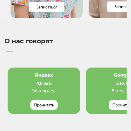
Записат
Записаться
О нас говорят
Яндекс
Google
4,8 из 5
5 из 5
36 отзывов
5 отзыво
Прочитать
Прочитат