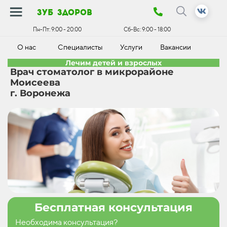
зуб здоров
Пн-Пт:
9:00 - 20:00
Сб-Вс:
9:00 - 18:00
О нас
Специалисты
Услуги
Вакансии
К
Лечим детей и взрослых
Врач стоматолог в микрорайоне
Моисеева
г. Воронежа
Бесплатная консультация
Необходима консультация?