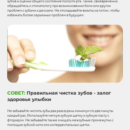
зубов и оценки общего состояния полости рта. Также, своевременно
обращайтесь к стоматологу при возникновении боли или других
проблем с зубами и деснами. Не откладывайте визиты на потом, чтобы
избежать более серьезных проблем в будущем.
СОВЕТ:
Правильная чистка зубов - залог
здоровья улыбки
Не забывайте чистить зубы два раза в день минимум по две минуты
каждый раз. Используйте мягкую зубную щетку и зубную пасту с
фторидом. Не забывайте также очищать межзубные промежутки с
помощью зубной нити или интердентальных щеток.