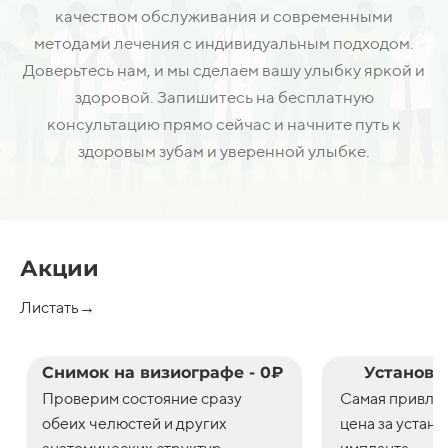
качеством обслуживания и современными
методами лечения с индивидуальным подходом.
Доверьтесь нам, и мы сделаем вашу улыбку яркой и
здоровой. Запишитесь на бесплатную
консультацию прямо сейчас и начните путь к
здоровым зубам и уверенной улыбке.
Акции
Листать→
Снимок на визиографе - 0₽
Установк
Проверим состояние сразу
С
амая привле
обеих челюстей и других
цена
за
устано