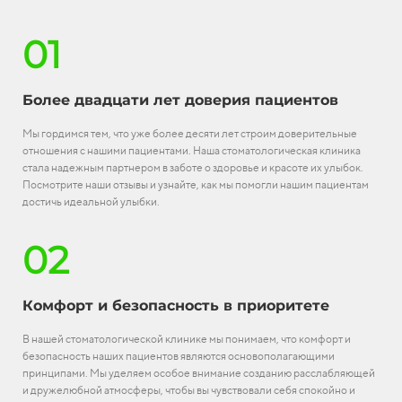
01
Более двадцати лет доверия пациентов
Мы гордимся тем, что уже более десяти лет строим доверительные
отношения с нашими пациентами. Наша стоматологическая клиника
стала надежным партнером в заботе о здоровье и красоте их улыбок.
Посмотрите наши отзывы и узнайте, как мы помогли нашим пациентам
достичь идеальной улыбки.
02
Комфорт и безопасность в приоритете
В нашей стоматологической клинике мы понимаем, что комфорт и
безопасность наших пациентов являются основополагающими
принципами. Мы уделяем особое внимание созданию расслабляющей
и дружелюбной атмосферы, чтобы вы чувствовали себя спокойно и