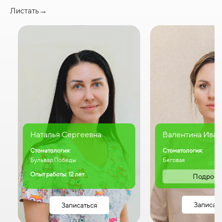
Листать→
Наталья Сергеевна
Валентина Иван
Стоматология:
Стоматология:
Бульвар Победы
Беговая
Опыт работы: 12 лет
Подробн
Записат
Записаться