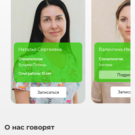
Наталья Сергеевна
Валентина Иван
Стоматология:
Стоматология:
Бульвар Победы
Беговая
Опыт работы: 12 лет
Подробн
Записат
Записаться
О нас говорят