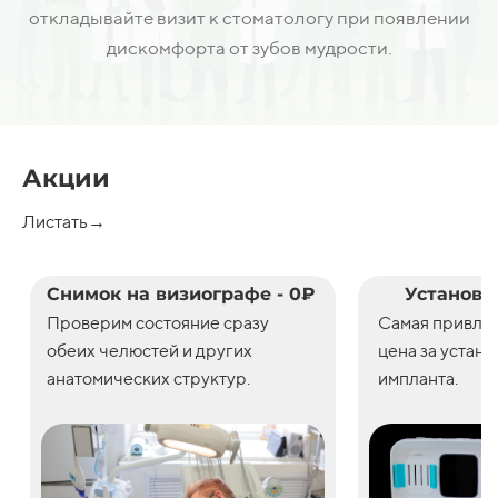
откладывайте визит к стоматологу при появлении
дискомфорта от зубов мудрости.
Акции
Листать→
Снимок на визиографе - 0₽
Установк
Проверим состояние сразу
С
амая привле
обеих челюстей и других
цена
за
устано
анатомических структур.
импланта.