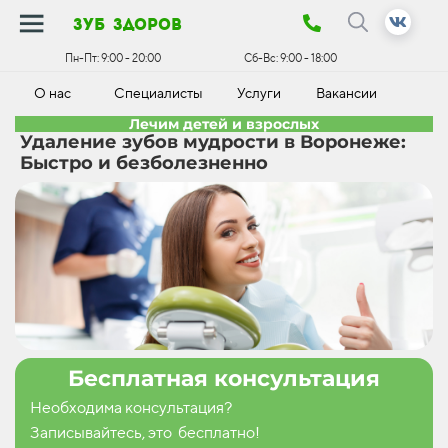
зуб здоров
Пн-Пт:
9:00 - 20:00
Сб-Вс:
9:00 - 18:00
О нас
Специалисты
Услуги
Вакансии
К
Лечим детей и взрослых
Удаление зубов мудрости в Воронеже:
Быстро и безболезненно
Бесплатная консультация
Необходима консультация?
Записывайтесь, это бесплатно!