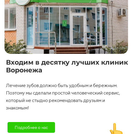
Изготовление ацеталового
35000 ₽
38000 ₽
протеза с двумя
удерживающими кламерами
Изготовление иммедиат
15000 ₽
17000 ₽
протеза из ацетала
Ремонт пластиночного
3000 ₽
6000 ₽
протеза, приварка зуба
Перебазировка акрилового
3500 ₽
6000 ₽
протеза
Изготовление
20000 ₽
23000 ₽
металлокерамической
коронки на имплантат (без
Входим в десятку лучших клиник
абатманта)
Воронежа
Изготовление бюгельного
₽
5000 ₽
протеза
Лечение зубов должно быть удобным и бережным.
Поэтому мы сделали простой человеческий сервис,
который не стыдно рекомендовать друзьям и
знакомым!
Подробнее о нас