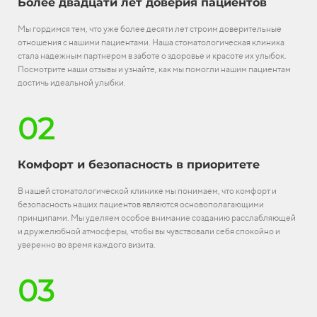
Более двадцати лет доверия пациентов
Мы гордимся тем, что уже более десяти лет строим доверительные
отношения с нашими пациентами. Наша стоматологическая клиника
стала надежным партнером в заботе о здоровье и красоте их улыбок.
Посмотрите наши отзывы и узнайте, как мы помогли нашим пациентам
достичь идеальной улыбки.
02
Комфорт и безопасность в приоритете
В нашей стоматологической клинике мы понимаем, что комфорт и
безопасность наших пациентов являются основополагающими
принципами. Мы уделяем особое внимание созданию расслабляющей
и дружелюбной атмосферы, чтобы вы чувствовали себя спокойно и
уверенно во время каждого визита.
03