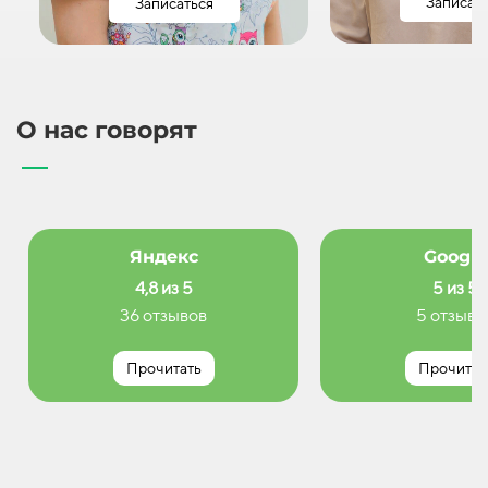
Записат
Записаться
О нас говорят
Яндекс
Google
4,8 из 5
5 из 5
36 отзывов
5 отзыво
Прочитать
Прочитат