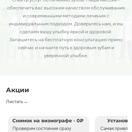
обеспечить вас высоким качеством обслуживания
и современными методами лечения с
индивидуальным подходом. Доверьтесь нам, и мы
сделаем вашу улыбку яркой и здоровой.
Запишитесь на бесплатную консультацию прямо
сейчас и начните путь к здоровым зубам и
уверенной улыбке.
Акции
Листать→
Снимок на визиографе - 0₽
Установк
Проверим состояние сразу
С
амая привле