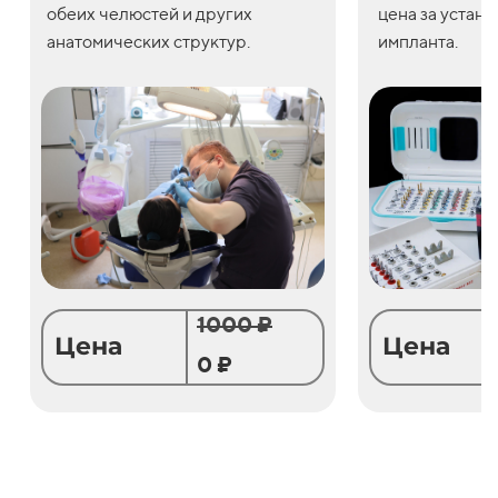
обеих челюстей и других
цена
за
устано
анатомических структур.
импланта.
1000 ₽
Цена
Цена
0 ₽