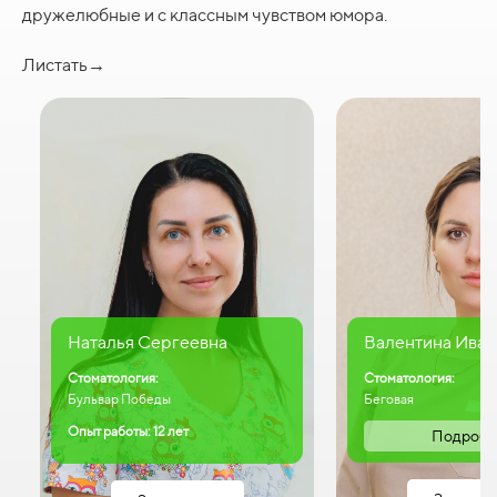
дружелюбные и с классным чувством юмора.
Листать→
Наталья Сергеевна
Валентина Иван
Стоматология:
Стоматология:
Бульвар Победы
Беговая
Опыт работы: 12 лет
Подробн