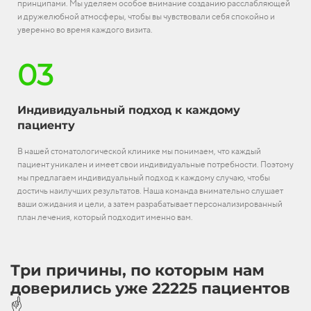
принципами. Мы уделяем особое внимание созданию расслабляющей
и дружелюбной атмосферы, чтобы вы чувствовали себя спокойно и
уверенно во время каждого визита.
03
Индивидуальный подход к каждому
пациенту
В нашей стоматологической клинике мы понимаем, что каждый
пациент уникален и имеет свои индивидуальные потребности. Поэтому
мы предлагаем индивидуальный подход к каждому случаю, чтобы
достичь наилучших результатов. Наша команда внимательно слушает
ваши ожидания и цели, а затем разрабатывает персонализированный
план лечения, который подходит именно вам.
Три причины, по которым нам
доверились уже 22225 пациентов
☝️