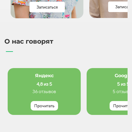
Записат
Записаться
О нас говорят
Яндекс
Google
4,8 из 5
5 из 5
36 отзывов
5 отзыво
Прочитать
Прочитат