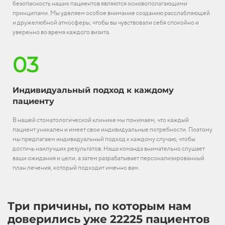
безопасность наших пациентов являются основополагающими
принципами. Мы уделяем особое внимание созданию расслабляющей
и дружелюбной атмосферы, чтобы вы чувствовали себя спокойно и
уверенно во время каждого визита.
03
Индивидуальный подход к каждому
пациенту
В нашей стоматологической клинике мы понимаем, что каждый
пациент уникален и имеет свои индивидуальные потребности. Поэтому
мы предлагаем индивидуальный подход к каждому случаю, чтобы
достичь наилучших результатов. Наша команда внимательно слушает
ваши ожидания и цели, а затем разрабатывает персонализированный
план лечения, который подходит именно вам.
Три причины, по которым нам
доверились уже 22225 пациентов