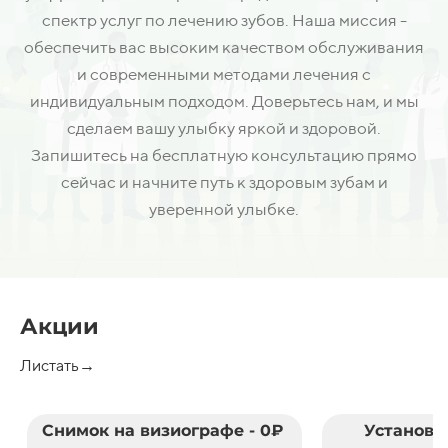
спектр услуг по лечению зубов. Наша миссия -
обеспечить вас высоким качеством обслуживания
и современными методами лечения с
индивидуальным подходом. Доверьтесь нам, и мы
сделаем вашу улыбку яркой и здоровой.
Запишитесь на бесплатную консультацию прямо
сейчас и начните путь к здоровым зубам и
уверенной улыбке.
Акции
Листать→
Снимок на визиографе - 0₽
Установк