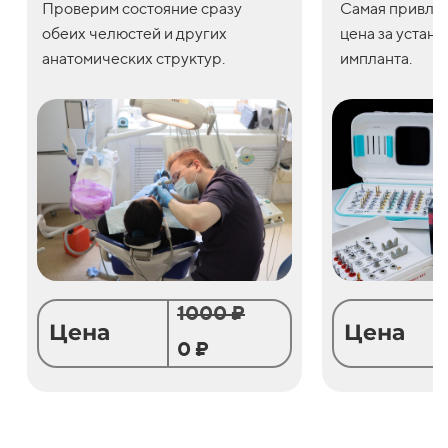
Проверим состояние сразу
С
амая привле
обеих челюстей и других
цена
за
устано
анатомических структур.
импланта.
1000 ₽
Цена
Цена
0 ₽