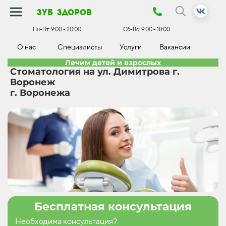
зуб здоров
Пн-Пт:
9:00 - 20:00
Сб-Вс:
9:00 - 18:00
О нас
Специалисты
Услуги
Вакансии
К
Лечим детей и взрослых
Стоматология на ул. Димитрова г.
Воронеж
г. Воронежа
Бесплатная консультация
Необходима консультация?