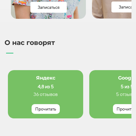
Записат
Записаться
О нас говорят
Яндекс
Google
4,8 из 5
5 из 5
36 отзывов
5 отзыво
Прочитать
Прочитат