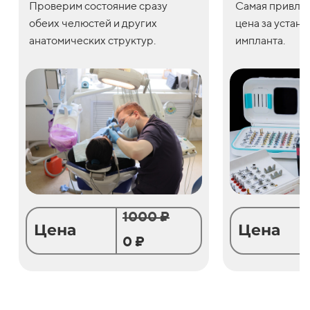
Проверим состояние сразу
С
амая привле
обеих челюстей и других
цена
за
устано
анатомических структур.
импланта.
1000 ₽
Цена
Цена
0 ₽