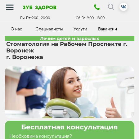
зуб здоров
Пн-Пт:
9:00 - 20:00
Сб-Вс:
9:00 - 18:00
О нас
Специалисты
Услуги
Вакансии
К
Лечим детей и взрослых
Стоматология на Рабочем Проспекте г.
Воронеж
г. Воронежа
Бесплатная консультация
Необходима консультация?