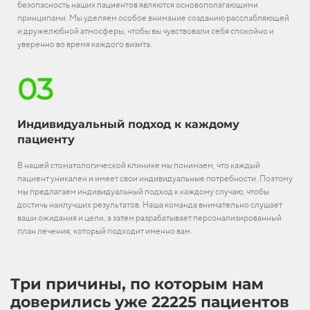
безопасность наших пациентов являются основополагающими
принципами. Мы уделяем особое внимание созданию расслабляющей
и дружелюбной атмосферы, чтобы вы чувствовали себя спокойно и
уверенно во время каждого визита.
03
Индивидуальный подход к каждому
пациенту
В нашей стоматологической клинике мы понимаем, что каждый
пациент уникален и имеет свои индивидуальные потребности. Поэтому
мы предлагаем индивидуальный подход к каждому случаю, чтобы
достичь наилучших результатов. Наша команда внимательно слушает
ваши ожидания и цели, а затем разрабатывает персонализированный
план лечения, который подходит именно вам.
Три причины, по которым нам
доверились уже 22225 пациентов