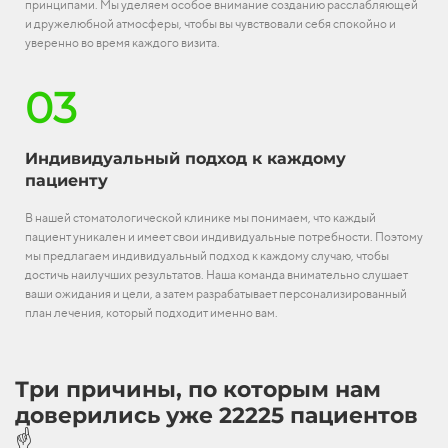
принципами. Мы уделяем особое внимание созданию расслабляющей
и дружелюбной атмосферы, чтобы вы чувствовали себя спокойно и
уверенно во время каждого визита.
03
Индивидуальный подход к каждому
пациенту
В нашей стоматологической клинике мы понимаем, что каждый
пациент уникален и имеет свои индивидуальные потребности. Поэтому
мы предлагаем индивидуальный подход к каждому случаю, чтобы
достичь наилучших результатов. Наша команда внимательно слушает
ваши ожидания и цели, а затем разрабатывает персонализированный
план лечения, который подходит именно вам.
Три причины, по которым нам
доверились уже 22225 пациентов
☝️