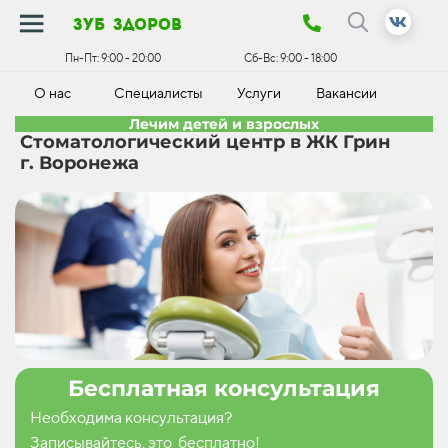
зуб здоров
Пн-Пт:
9:00 - 20:00
Сб-Вс:
9:00 - 18:00
О нас
Специалисты
Услуги
Вакансии
К
Лечим детей и взрослых
Стоматологический центр в ЖК Грин
г. Воронежа
Бесплатная консультация
Необходима консультация?
Записывайтесь, это бесплатно!