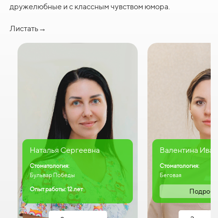
дружелюбные и с классным чувством юмора.
Листать→
Наталья Сергеевна
Валентина Иван
Стоматология:
Стоматология:
Бульвар Победы
Беговая
Опыт работы: 12 лет
Подробн