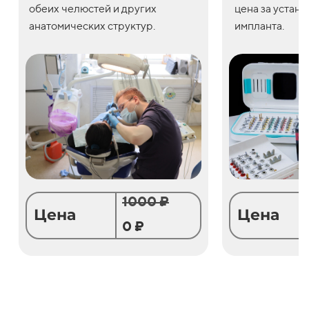
обеих челюстей и других
цена
за
устано
анатомических структур.
импланта.
1000 ₽
Цена
Цена
0 ₽