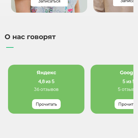
Записат
Записаться
О нас говорят
Яндекс
Google
4,8 из 5
5 из 5
36 отзывов
5 отзыво
Прочитать
Прочитат