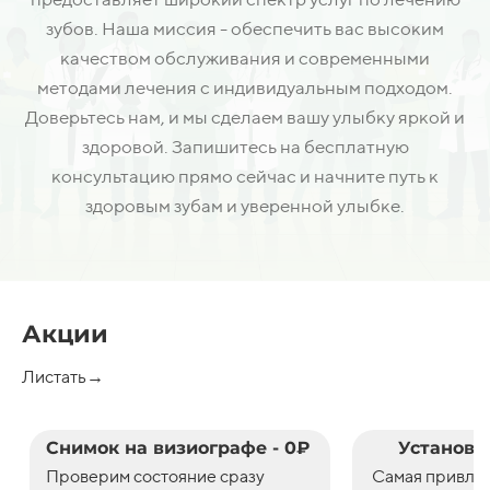
зубов. Наша миссия - обеспечить вас высоким
качеством обслуживания и современными
методами лечения с индивидуальным подходом.
Доверьтесь нам, и мы сделаем вашу улыбку яркой и
здоровой. Запишитесь на бесплатную
консультацию прямо сейчас и начните путь к
здоровым зубам и уверенной улыбке.
Акции
Листать→
Снимок на визиографе - 0₽
Установк
Проверим состояние сразу
С
амая привле