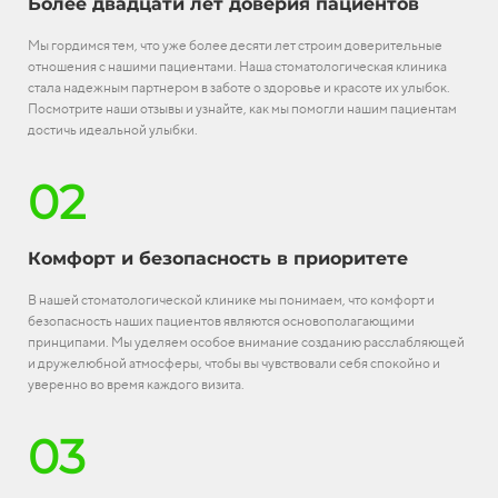
Более двадцати лет доверия пациентов
Мы гордимся тем, что уже более десяти лет строим доверительные
отношения с нашими пациентами. Наша стоматологическая клиника
стала надежным партнером в заботе о здоровье и красоте их улыбок.
Посмотрите наши отзывы и узнайте, как мы помогли нашим пациентам
достичь идеальной улыбки.
02
Комфорт и безопасность в приоритете
В нашей стоматологической клинике мы понимаем, что комфорт и
безопасность наших пациентов являются основополагающими
принципами. Мы уделяем особое внимание созданию расслабляющей
и дружелюбной атмосферы, чтобы вы чувствовали себя спокойно и
уверенно во время каждого визита.
03