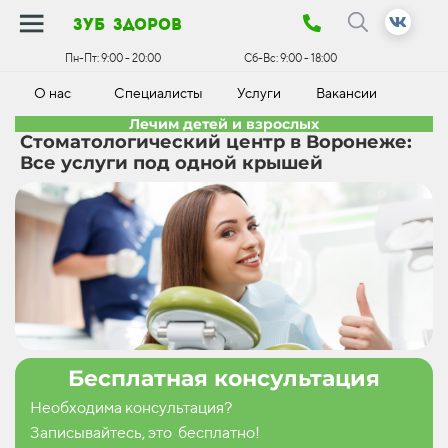
зуб здоров
Пн-Пт:
9:00 - 20:00
Сб-Вс:
9:00 - 18:00
О нас
Специалисты
Услуги
Вакансии
К
Лечим детей и взрослых
Стоматологический центр в Воронеже:
Все услуги под одной крышей
Бесплатная консультация
Необходима консультация?
Записывайтесь, это бесплатно!