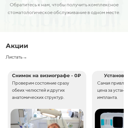
Обратитесь к нам, чтобы получить комплексное
стоматологическое обслуживание в одном месте.
Акции
Листать→
Снимок на визиографе - 0₽
Установк
Проверим состояние сразу
С
амая привле
обеих челюстей и других
цена
за
устано
анатомических структур.
импланта.