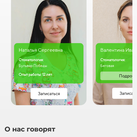
Наталья Сергеевна
Валентина Иван
Стоматология:
Стоматология:
Бульвар Победы
Беговая
Опыт работы: 12 лет
Подробн
Записат
Записаться
О нас говорят