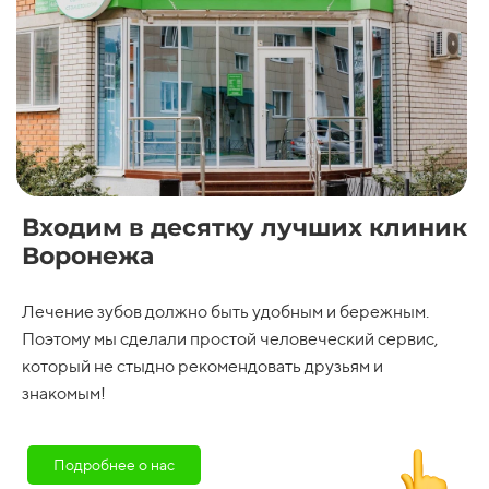
Изготовление ацеталового
35000 ₽
38000 ₽
протеза с двумя
удерживающими кламерами
Изготовление иммедиат
15000 ₽
17000 ₽
протеза из ацетала
Ремонт пластиночного
3000 ₽
6000 ₽
протеза, приварка зуба
Перебазировка акрилового
3500 ₽
6000 ₽
протеза
Изготовление
20000 ₽
23000 ₽
металлокерамической
коронки на имплантат (без
Входим в десятку лучших клиник
абатманта)
Воронежа
Изготовление бюгельного
₽
5000 ₽
протеза
Лечение зубов должно быть удобным и бережным.
Поэтому мы сделали простой человеческий сервис,
который не стыдно рекомендовать друзьям и
знакомым!
Подробнее о нас