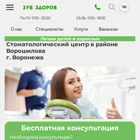
зуб здоров
Пн-Пт:
9:00 - 20:00
Сб-Вс:
9:00 - 18:00
О нас
Специалисты
Услуги
Вакансии
К
Лечим детей и взрослых
Стоматологический центр в районе
Ворошилова
г. Воронежа
Бесплатная консультация
Необходима консультация?