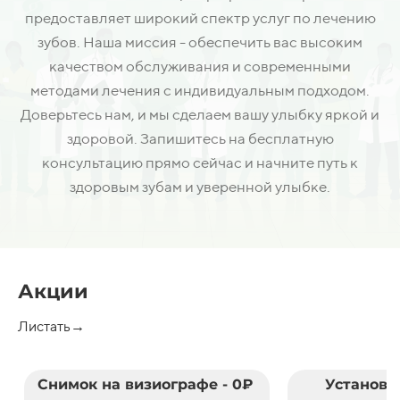
предоставляет широкий спектр услуг по лечению
зубов. Наша миссия - обеспечить вас высоким
качеством обслуживания и современными
методами лечения с индивидуальным подходом.
Доверьтесь нам, и мы сделаем вашу улыбку яркой и
здоровой. Запишитесь на бесплатную
консультацию прямо сейчас и начните путь к
здоровым зубам и уверенной улыбке.
Акции
Листать→
Снимок на визиографе - 0₽
Установк