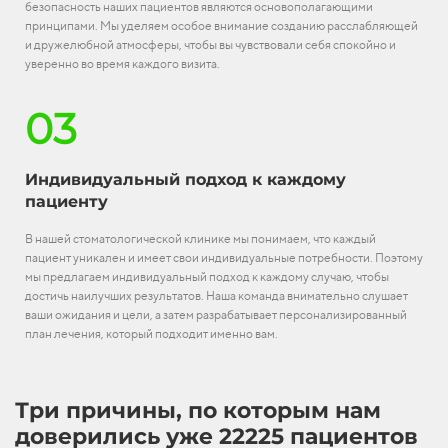
безопасность наших пациентов являются основополагающими
принципами. Мы уделяем особое внимание созданию расслабляющей
и дружелюбной атмосферы, чтобы вы чувствовали себя спокойно и
уверенно во время каждого визита.
03
Индивидуальный подход к каждому
пациенту
В нашей стоматологической клинике мы понимаем, что каждый
пациент уникален и имеет свои индивидуальные потребности. Поэтому
мы предлагаем индивидуальный подход к каждому случаю, чтобы
достичь наилучших результатов. Наша команда внимательно слушает
ваши ожидания и цели, а затем разрабатывает персонализированный
план лечения, который подходит именно вам.
Три причины, по которым нам
доверились уже 22225 пациентов