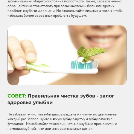
зубов и оценки общего состояния полости рта. Также, своевременно
обращайтесь к стоматологу при возникновении боли или других
проблем с зубами и деснами. Не откладывайте визиты на потом, чтобы
избежать более серьезных проблем в будущем.
СОВЕТ:
Правильная чистка зубов - залог
здоровья улыбки
Не забывайте чистить зубы два раза в день минимум по две минуты
каждый раз. Используйте мягкую зубную щетку и зубную пасту с
фторидом. Не забывайте также очищать межзубные промежутки с
помощью зубной нити или интердентальных щеток.