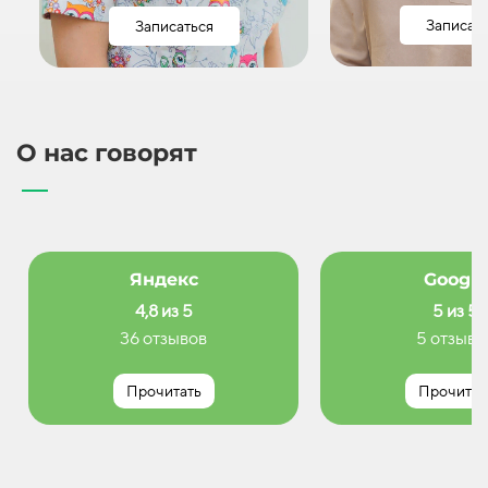
Записат
Записаться
О нас говорят
Яндекс
Google
4,8 из 5
5 из 5
36 отзывов
5 отзыво
Прочитать
Прочитат