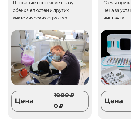
Проверим состояние сразу
С
амая привле
обеих челюстей и других
цена
за
устано
анатомических структур.
импланта.
1000 ₽
Цена
Цена
0 ₽