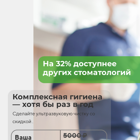
На 32% доступнее
других стоматологий
Комплексная гигиена
— хотя бы раз в год
Сделайте ультразвуковую чистку со
скидкой .
5000 ₽
Ваша