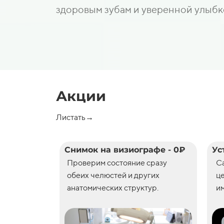
здоровым зубам и уверенной улыбк
Акции
Листать→
Снимок на визиографе - 0₽
Ус
Проверим состояние сразу
С
обеих челюстей и других
ц
анатомических структур.
им