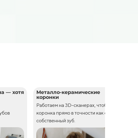
а — хотя
Металло-керамические
Цел
коронки
кор
Работаем на 3D-сканерах, чтобы
Рабо
зубов
коронка прямо в точности как свой
коро
собственный зуб.
собс