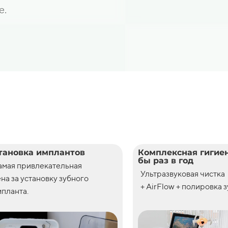
е.
тановка имплантов
Комплексная гигиен
бы раз в год
амая привлекательная
Ультразвуковая чистка
ена
за
установку
зубного
+ AirFlow + полировка 
планта.