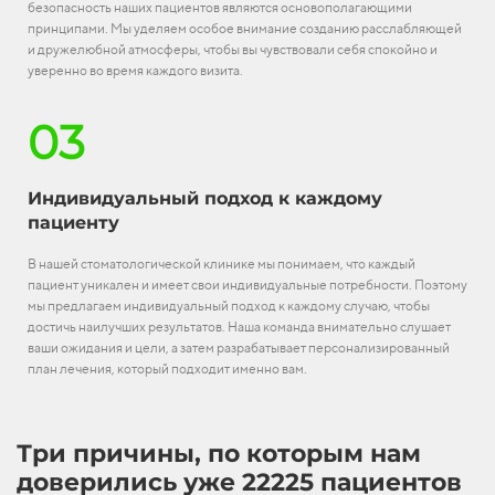
безопасность наших пациентов являются основополагающими
принципами. Мы уделяем особое внимание созданию расслабляющей
и дружелюбной атмосферы, чтобы вы чувствовали себя спокойно и
уверенно во время каждого визита.
03
Индивидуальный подход к каждому
пациенту
В нашей стоматологической клинике мы понимаем, что каждый
пациент уникален и имеет свои индивидуальные потребности. Поэтому
мы предлагаем индивидуальный подход к каждому случаю, чтобы
достичь наилучших результатов. Наша команда внимательно слушает
ваши ожидания и цели, а затем разрабатывает персонализированный
план лечения, который подходит именно вам.
Три причины, по которым нам
доверились уже 22225 пациентов