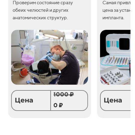
Проверим состояние сразу
С
амая привле
обеих челюстей и других
цена
за
устано
анатомических структур.
импланта.
1000 ₽
Цена
Цена
0 ₽