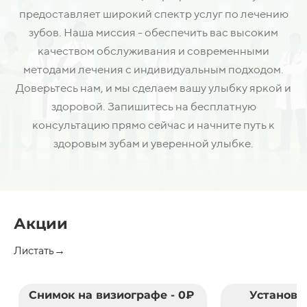
предоставляет широкий спектр услуг по лечению
зубов. Наша миссия - обеспечить вас высоким
качеством обслуживания и современными
методами лечения с индивидуальным подходом.
Доверьтесь нам, и мы сделаем вашу улыбку яркой и
здоровой. Запишитесь на бесплатную
консультацию прямо сейчас и начните путь к
здоровым зубам и уверенной улыбке.
Акции
Листать→
Снимок на визиографе - 0₽
Установк