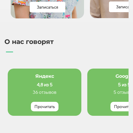
Записат
Записаться
О нас говорят
Яндекс
Google
4,8 из 5
5 из 5
36 отзывов
5 отзыво
Прочитать
Прочитат