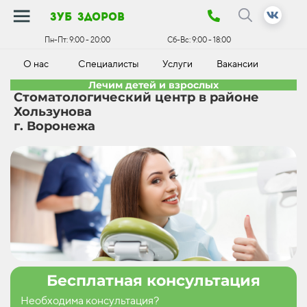
зуб здоров
Пн-Пт:
9:00 - 20:00
Сб-Вс:
9:00 - 18:00
О нас
Специалисты
Услуги
Вакансии
К
Лечим детей и взрослых
Стоматологический центр в районе
Хользунова
г. Воронежа
Бесплатная консультация
Необходима консультация?