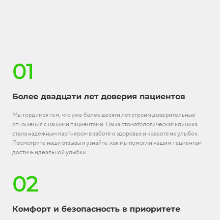
01
Более двадцати лет доверия пациентов
Мы гордимся тем, что уже более десяти лет строим доверительные
отношения с нашими пациентами. Наша стоматологическая клиника
стала надежным партнером в заботе о здоровье и красоте их улыбок.
Посмотрите наши отзывы и узнайте, как мы помогли нашим пациентам
достичь идеальной улыбки.
02
Комфорт и безопасность в приоритете