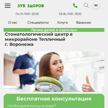
зуб здоров
Пн-Пт:
9:00 - 20:00
Сб-Вс:
9:00 - 18:00
О нас
Специалисты
Услуги
Вакансии
К
Лечим детей и взрослых
Стоматологический центр в
микрорайоне Тепличный
г. Воронежа
Бесплатная консультация
Необходима консультация?