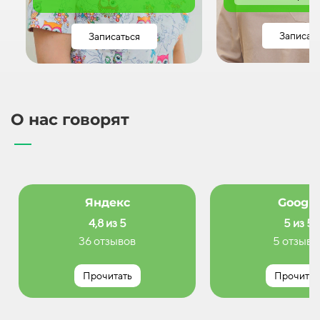
Записат
Записаться
О нас говорят
Яндекс
Google
4,8 из 5
5 из 5
36 отзывов
5 отзыво
Прочитать
Прочитат