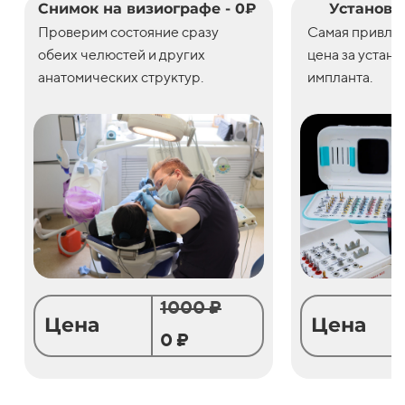
Снимок на визиографе - 0₽
Установк
Проверим состояние сразу
С
амая привле
обеих челюстей и других
цена
за
устано
анатомических структур.
импланта.
1000 ₽
Цена
Цена
0 ₽