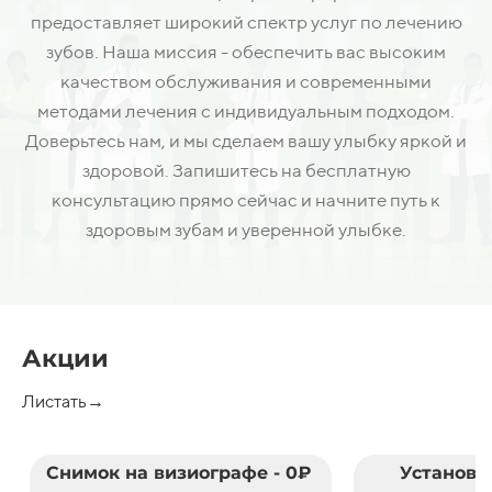
предоставляет широкий спектр услуг по лечению
зубов. Наша миссия - обеспечить вас высоким
качеством обслуживания и современными
методами лечения с индивидуальным подходом.
Доверьтесь нам, и мы сделаем вашу улыбку яркой и
здоровой. Запишитесь на бесплатную
консультацию прямо сейчас и начните путь к
здоровым зубам и уверенной улыбке.
Акции
Листать→
Снимок на визиографе - 0₽
Установк