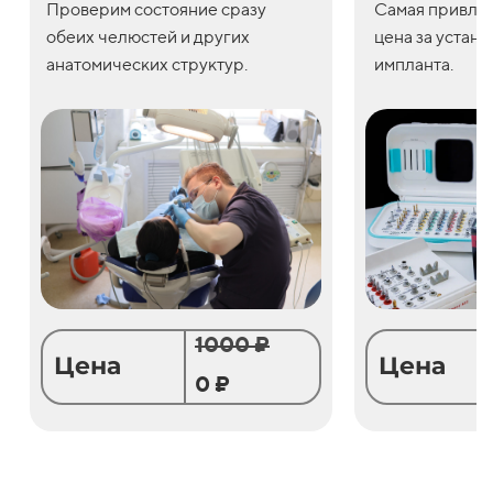
Проверим состояние сразу
С
амая привле
обеих челюстей и других
цена
за
устано
анатомических структур.
импланта.
1000 ₽
Цена
Цена
0 ₽