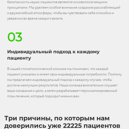
безопасность наших пациентов являются основополагающими
принципами. Мы уделяем особое внимание созданию расслабляющей
и дружелюбной атмосферы, чтобы вы чувствовали себя спокойно и
уверенно во время каждого визита.
03
Индивидуальный подход к каждому
пациенту
В нашей стоматологической клинике мы понимаем, что каждый
пациент уникален и имеет свои индивидуальные потребности. Поэтому
мы предлагаем индивидуальный подход к каждому случаю, чтобы
достичь наилучших результатов. Наша команда внимательно слушает
ваши ожидания и цели, а затем разрабатывает персонализированный
план лечения, который подходит именно вам.
Три причины, по которым нам
доверились уже 22225 пациентов