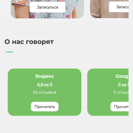
Записат
Записаться
О нас говорят
Яндекс
Google
4,8 из 5
5 из 5
36 отзывов
5 отзыво
Прочитать
Прочитат