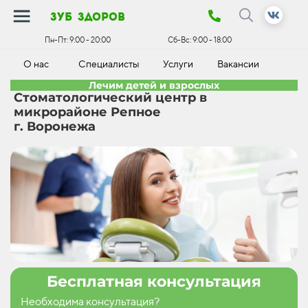
зуб здоров
Пн-Пт:
9:00 - 20:00
Сб-Вс:
9:00 - 18:00
О нас
Специалисты
Услуги
Вакансии
К
Лечим детей и взрослых
Стоматологический центр в
микрорайоне Репное
г. Воронежа
Бесплатная консультация
Необходима консультация?