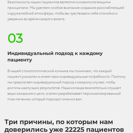
безопасность наших пациентов являются основополагающими
принципами. Мы уделяем особое внимание созданию расслабляющей
и дружелюбной атмосферы, чтобы вы чувствовали себя спокойно и
уверенно во время каждого визита.
03
Индивидуальный подход к каждому
пациенту
В нашей стоматологической клинике мы понимаем, что каждый
пациент уникален и имеет свои индивидуальные потребности. Поэтому
мы предлагаем индивидуальный подход к каждому случаю, чтобы
достичь наилучших результатов. Наша команда внимательно слушает
ваши ожидания и цели, а затем разрабатывает персонализированный
план лечения, который подходит именно вам.
Три причины, по которым нам
доверились уже 22225 пациентов