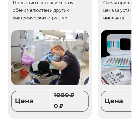
Проверим состояние сразу
С
амая привле
обеих челюстей и других
цена
за
устано
анатомических структур.
импланта.
1000 ₽
Цена
Цена
0 ₽