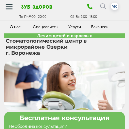
зуб здоров
Пн-Пт:
9:00 - 20:00
Сб-Вс:
9:00 - 18:00
О нас
Специалисты
Услуги
Вакансии
К
Лечим детей и взрослых
Стоматологический центр в
микрорайоне Озерки
г. Воронежа
Бесплатная консультация
Необходима консультация?