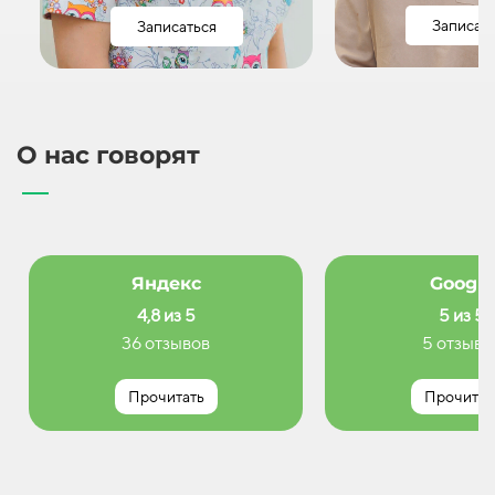
Записат
Записаться
О нас говорят
Яндекс
Google
4,8 из 5
5 из 5
36 отзывов
5 отзыво
Прочитать
Прочитат