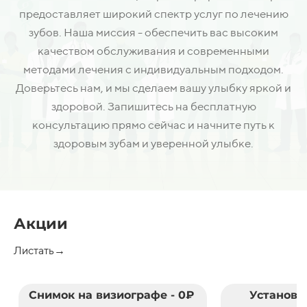
предоставляет широкий спектр услуг по лечению
зубов. Наша миссия - обеспечить вас высоким
качеством обслуживания и современными
методами лечения с индивидуальным подходом.
Доверьтесь нам, и мы сделаем вашу улыбку яркой и
здоровой. Запишитесь на бесплатную
консультацию прямо сейчас и начните путь к
здоровым зубам и уверенной улыбке.
Акции
Листать→
Снимок на визиографе - 0₽
Установк