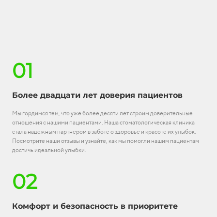
01
Более двадцати лет доверия пациентов
Мы гордимся тем, что уже более десяти лет строим доверительные
отношения с нашими пациентами. Наша стоматологическая клиника
стала надежным партнером в заботе о здоровье и красоте их улыбок.
Посмотрите наши отзывы и узнайте, как мы помогли нашим пациентам
достичь идеальной улыбки.
02
Комфорт и безопасность в приоритете