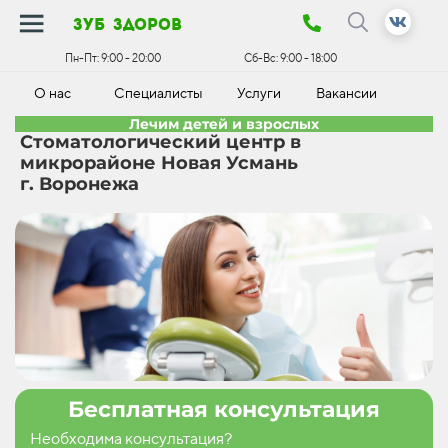
зуб здоров
Пн-Пт:
9:00 - 20:00
Сб-Вс:
9:00 - 18:00
О нас
Специалисты
Услуги
Вакансии
К
Лечим детей и взрослых
Стоматологический центр в
микрорайоне Новая Усмань
г. Воронежа
Бесплатная консультация
Необходима консультация?