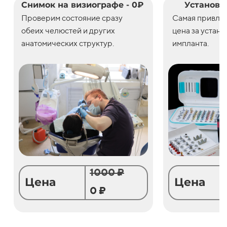
Снимок на визиографе - 0₽
Установк
Проверим состояние сразу
С
амая привле
обеих челюстей и других
цена
за
устано
анатомических структур.
импланта.
1000 ₽
Цена
Цена
0 ₽