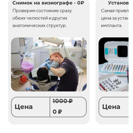
Снимок на визиографе - 0₽
Установк
Проверим состояние сразу
С
амая привле
обеих челюстей и других
цена
за
устано
анатомических структур.
импланта.
1000 ₽
Цена
Цена
0 ₽