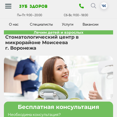
зуб здоров
Пн-Пт:
9:00 - 20:00
Сб-Вс:
9:00 - 18:00
О нас
Специалисты
Услуги
Вакансии
К
Лечим детей и взрослых
Стоматологический центр в
микрорайоне Моисеева
г. Воронежа
Бесплатная консультация
Необходима консультация?