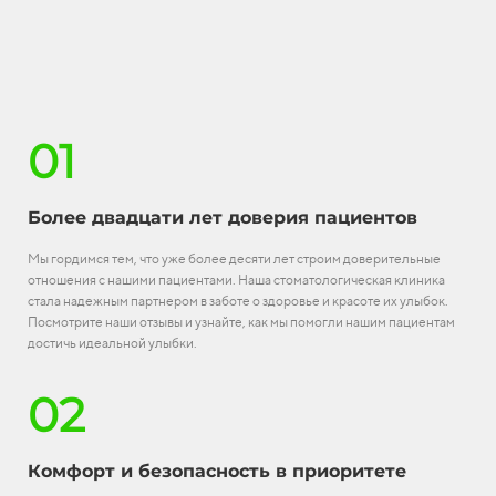
01
Более двадцати лет доверия пациентов
Мы гордимся тем, что уже более десяти лет строим доверительные
отношения с нашими пациентами. Наша стоматологическая клиника
стала надежным партнером в заботе о здоровье и красоте их улыбок.
Посмотрите наши отзывы и узнайте, как мы помогли нашим пациентам
достичь идеальной улыбки.
02
Комфорт и безопасность в приоритете