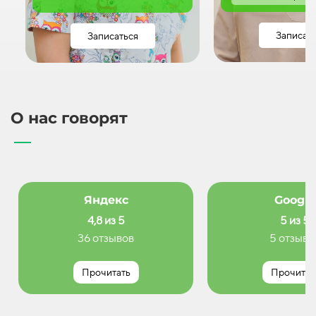
Записат
Записаться
О нас говорят
Яндекс
Google
4,8 из 5
5 из 5
36 отзывов
5 отзыво
Прочитать
Прочитат