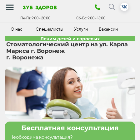
зуб здоров
Пн-Пт:
9:00 - 20:00
Сб-Вс:
9:00 - 18:00
О нас
Специалисты
Услуги
Вакансии
К
Лечим детей и взрослых
Стоматологический центр на ул. Карла
Маркса г. Воронеж
г. Воронежа
Бесплатная консультация
Необходима консультация?