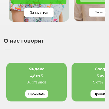
Записат
Записаться
О нас говорят
Яндекс
Google
4,8 из 5
5 из 5
36 отзывов
5 отзыво
Прочитать
Прочитат