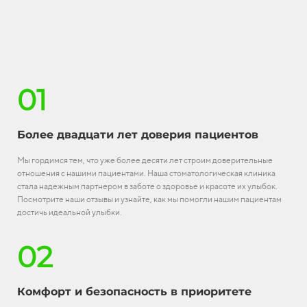
01
Более двадцати лет доверия пациентов
Мы гордимся тем, что уже более десяти лет строим доверительные
отношения с нашими пациентами. Наша стоматологическая клиника
стала надежным партнером в заботе о здоровье и красоте их улыбок.
Посмотрите наши отзывы и узнайте, как мы помогли нашим пациентам
достичь идеальной улыбки.
02
Комфорт и безопасность в приоритете