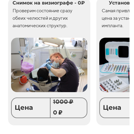
Снимок на визиографе - 0₽
Установк
Проверим состояние сразу
С
амая привле
обеих челюстей и других
цена
за
устано
анатомических структур.
импланта.
1000 ₽
Цена
Цена
0 ₽