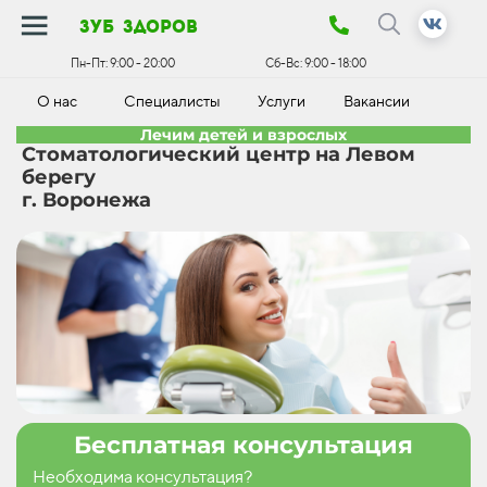
зуб здоров
Пн-Пт:
9:00 - 20:00
Сб-Вс:
9:00 - 18:00
О нас
Специалисты
Услуги
Вакансии
К
Лечим детей и взрослых
Стоматологический центр на Левом
берегу
г. Воронежа
Бесплатная консультация
Необходима консультация?