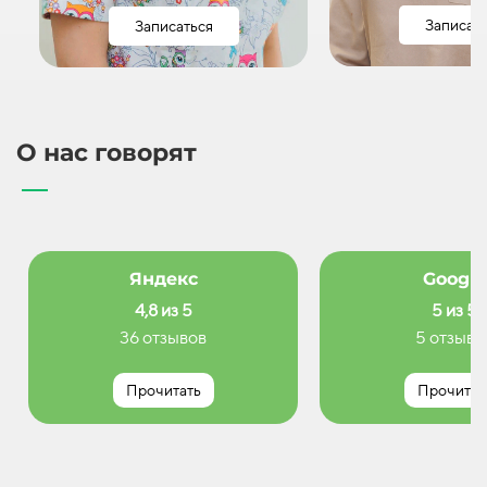
Записат
Записаться
О нас говорят
Яндекс
Google
4,8 из 5
5 из 5
36 отзывов
5 отзыво
Прочитать
Прочитат