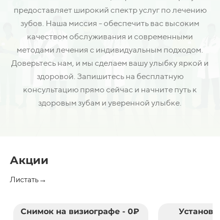
предоставляет широкий спектр услуг по лечению
зубов. Наша миссия - обеспечить вас высоким
качеством обслуживания и современными
методами лечения с индивидуальным подходом.
Доверьтесь нам, и мы сделаем вашу улыбку яркой и
здоровой. Запишитесь на бесплатную
консультацию прямо сейчас и начните путь к
здоровым зубам и уверенной улыбке.
Акции
Листать→
Снимок на визиографе - 0₽
Установк