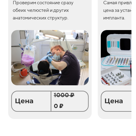
Проверим состояние сразу
С
амая привле
обеих челюстей и других
цена
за
устано
анатомических структур.
импланта.
1000 ₽
Цена
Цена
0 ₽