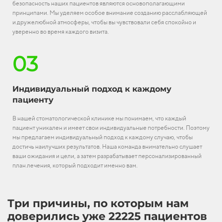
безопасность наших пациентов являются основополагающими
принципами. Мы уделяем особое внимание созданию расслабляющей
и дружелюбной атмосферы, чтобы вы чувствовали себя спокойно и
уверенно во время каждого визита.
03
Индивидуальный подход к каждому
пациенту
В нашей стоматологической клинике мы понимаем, что каждый
пациент уникален и имеет свои индивидуальные потребности. Поэтому
мы предлагаем индивидуальный подход к каждому случаю, чтобы
достичь наилучших результатов. Наша команда внимательно слушает
ваши ожидания и цели, а затем разрабатывает персонализированный
план лечения, который подходит именно вам.
Три причины, по которым нам
доверились уже 22225 пациентов