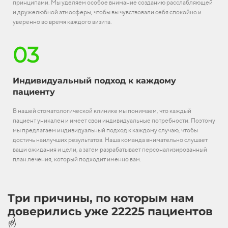
принципами. Мы уделяем особое внимание созданию расслабляющей
и дружелюбной атмосферы, чтобы вы чувствовали себя спокойно и
уверенно во время каждого визита.
03
Индивидуальный подход к каждому
пациенту
В нашей стоматологической клинике мы понимаем, что каждый
пациент уникален и имеет свои индивидуальные потребности. Поэтому
мы предлагаем индивидуальный подход к каждому случаю, чтобы
достичь наилучших результатов. Наша команда внимательно слушает
ваши ожидания и цели, а затем разрабатывает персонализированный
план лечения, который подходит именно вам.
Три причины, по которым нам
доверились уже 22225 пациентов
☝️