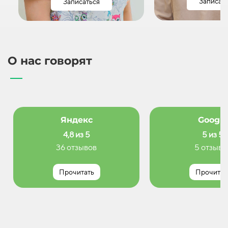
Записат
Записаться
О нас говорят
Яндекс
Google
4,8 из 5
5 из 5
36 отзывов
5 отзыво
Прочитать
Прочитат