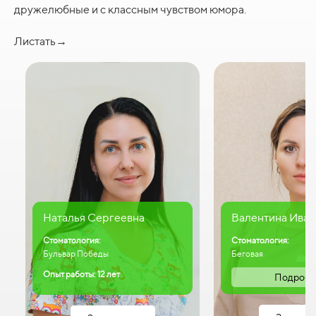
дружелюбные и с классным чувством юмора.
Листать→
Наталья Сергеевна
Валентина Иван
Стоматология:
Стоматология:
Бульвар Победы
Беговая
Опыт работы: 12 лет
Подробн