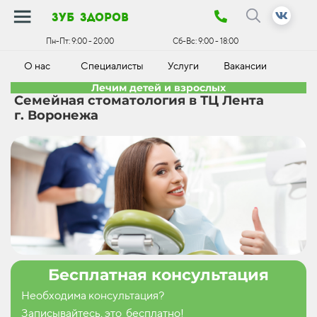
зуб здоров
Пн-Пт:
9:00 - 20:00
Сб-Вс:
9:00 - 18:00
О нас
Специалисты
Услуги
Вакансии
К
Лечим детей и взрослых
Семейная стоматология в ТЦ Лента
г. Воронежа
Бесплатная консультация
Необходима консультация?
Записывайтесь, это бесплатно!