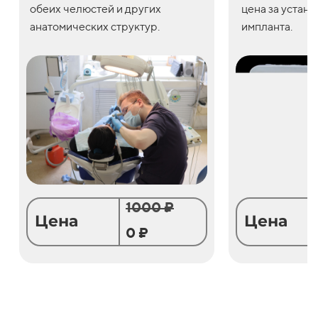
обеих челюстей и других
цена
за
устано
анатомических структур.
импланта.
1000 ₽
Цена
Цена
0 ₽