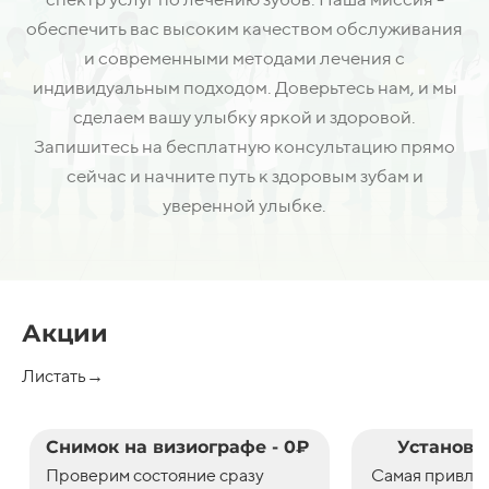
обеспечить вас высоким качеством обслуживания
и современными методами лечения с
индивидуальным подходом. Доверьтесь нам, и мы
сделаем вашу улыбку яркой и здоровой.
Запишитесь на бесплатную консультацию прямо
сейчас и начните путь к здоровым зубам и
уверенной улыбке.
Акции
Листать→
Снимок на визиографе - 0₽
Установк
Проверим состояние сразу
С
амая привле