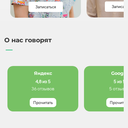
Записат
Записаться
О нас говорят
Яндекс
Google
4,8 из 5
5 из 5
36 отзывов
5 отзыво
Прочитать
Прочитат