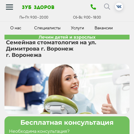
зуб здоров
Пн-Пт:
9:00 - 20:00
Сб-Вс:
9:00 - 18:00
О нас
Специалисты
Услуги
Вакансии
К
Лечим детей и взрослых
Семейная стоматология на ул.
Димитрова г. Воронеж
г. Воронежа
Бесплатная консультация
Необходима консультация?