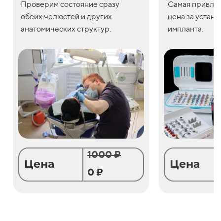
Проверим состояние сразу
С
амая привле
обеих челюстей и других
цена
за
устано
анатомических структур.
импланта.
1000 ₽
Цена
Цена
0 ₽