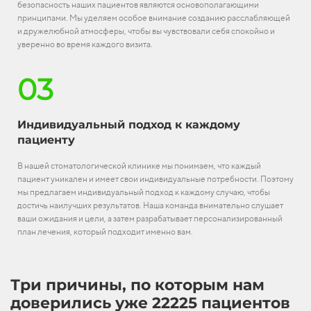
безопасность наших пациентов являются основополагающими
принципами. Мы уделяем особое внимание созданию расслабляющей
и дружелюбной атмосферы, чтобы вы чувствовали себя спокойно и
уверенно во время каждого визита.
03
Индивидуальный подход к каждому
пациенту
В нашей стоматологической клинике мы понимаем, что каждый
пациент уникален и имеет свои индивидуальные потребности. Поэтому
мы предлагаем индивидуальный подход к каждому случаю, чтобы
достичь наилучших результатов. Наша команда внимательно слушает
ваши ожидания и цели, а затем разрабатывает персонализированный
план лечения, который подходит именно вам.
Три причины, по которым нам
доверились уже 22225 пациентов