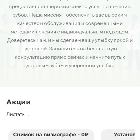
предоставляет широкий спектр услуг по лечению
зубов. Наша миссия - обеспечить вас высоким
качеством обслуживания и современными
методами лечения с индивидуальным подходом.
Доверьтесь нам, и мы сделаем вашу улыбку яркой и
здоровой. Запишитесь на бесплатную
консультацию прямо сейчас и начните путь к
здоровым зубам и уверенной улыбке.
Акции
Листать→
Снимок на визиографе - 0₽
Установк