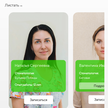
Листать→
Наталья Сергеевна
Валентина Иван
Стоматология:
Стоматология:
Бульвар Победы
Беговая
Опыт работы: 12 лет
Подробн
Записат
Записаться