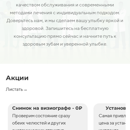
качеством обслуживания и современными
методами лечения с индивидуальным подходом.
Доверьтесь нам, и мы сделаем вашу улыбку яркой и
здоровой. Запишитесь на бесплатную
консультацию прямо сейчас и начните путь к
здоровым зубам и уверенной улыбке.
Акции
Листать→
Снимок на визиографе - 0₽
Установк
Проверим состояние сразу
С
амая привле
обеих челюстей и других
цена
за
устано