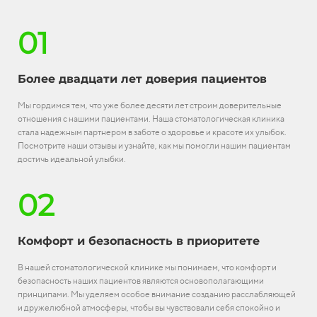
01
Более двадцати лет доверия пациентов
Мы гордимся тем, что уже более десяти лет строим доверительные
отношения с нашими пациентами. Наша стоматологическая клиника
стала надежным партнером в заботе о здоровье и красоте их улыбок.
Посмотрите наши отзывы и узнайте, как мы помогли нашим пациентам
достичь идеальной улыбки.
02
Комфорт и безопасность в приоритете
В нашей стоматологической клинике мы понимаем, что комфорт и
безопасность наших пациентов являются основополагающими
принципами. Мы уделяем особое внимание созданию расслабляющей
и дружелюбной атмосферы, чтобы вы чувствовали себя спокойно и