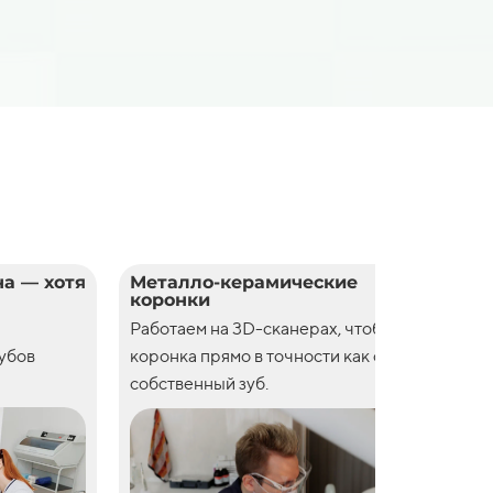
а — хотя
Металло-керамические
Цел
коронки
кор
Работаем на 3D-сканерах, чтобы
Рабо
зубов
коронка прямо в точности как свой
коро
собственный зуб.
собс