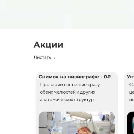
Акции
Листать→
Снимок на визиографе - 0₽
Ус
Проверим состояние сразу
С
обеих челюстей и других
ц
анатомических структур.
им