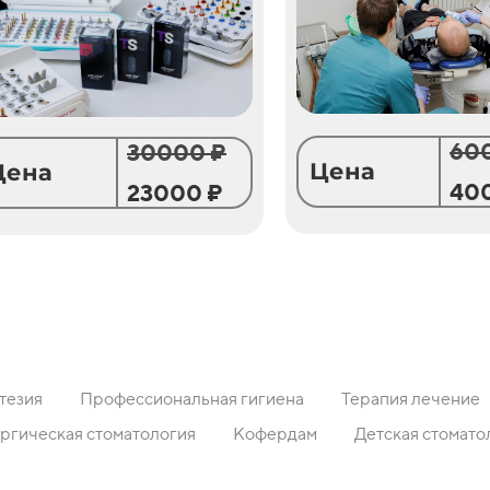
60
30000 ₽
Цена
Цена
40
23000 ₽
тезия
Профессиональная гигиена
Терапия лечение
ргическая стоматология
Кофердам
Детская стомато