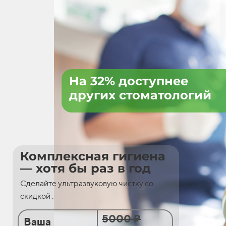
На 32% доступнее
других стоматологий
Комплексная гигиена
— хотя бы раз в год
Сделайте ультразвуковую чистку со
скидкой .
5000 ₽
Ваша