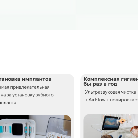
тановка имплантов
Комплексная гигиен
бы раз в год
амая привлекательная
Ультразвуковая чистка
ена
за
установку
зубного
+ AirFlow + полировка 
планта.