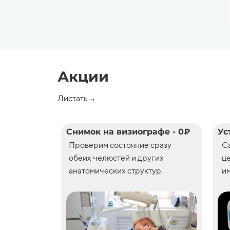
Акции
Листать→
Снимок на визиографе - 0₽
Ус
Проверим состояние сразу
С
обеих челюстей и других
ц
анатомических структур.
им