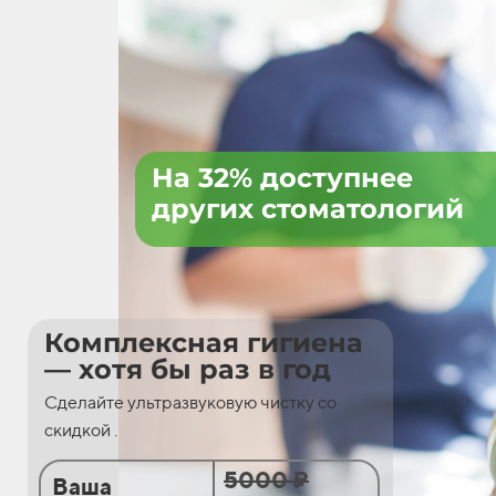
На 32% доступнее
других стоматологий
Комплексная гигиена
— хотя бы раз в год
Сделайте ультразвуковую чистку со
скидкой .
5000 ₽
Ваша