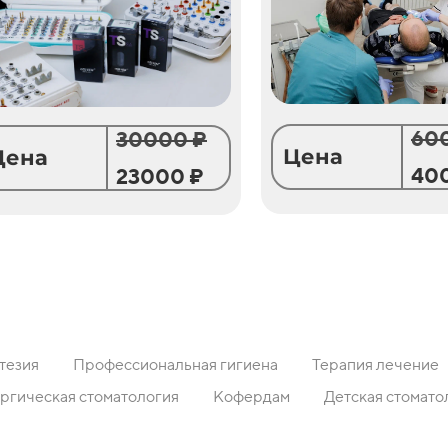
60
30000 ₽
Цена
Цена
40
23000 ₽
тезия
Профессиональная гигиена
Терапия лечение
ргическая стоматология
Кофердам
Детская стомато