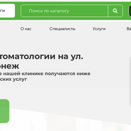
ги
О нас
Специалисты
Услуги
В
оматологии на ул.
онеж
в нашей клинике получаются ниже
ских услуг