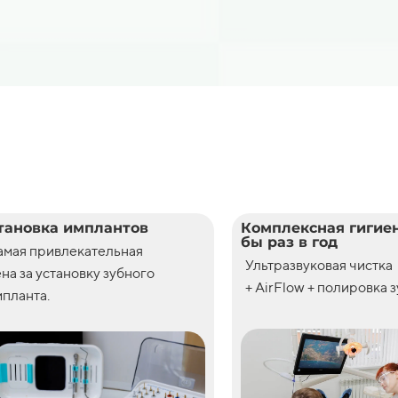
тановка имплантов
Комплексная гигиен
бы раз в год
амая привлекательная
Ультразвуковая чистка
ена
за
установку
зубного
+ AirFlow + полировка 
планта.