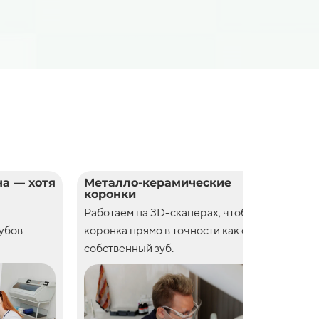
а — хотя
Металло-керамические
Цел
коронки
кор
Работаем на 3D-сканерах, чтобы
Рабо
зубов
коронка прямо в точности как свой
коро
собственный зуб.
собс