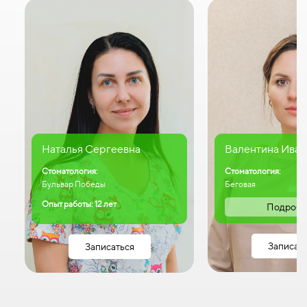
Наталья Сергеевна
Валентина Иван
Стоматология:
Стоматология:
Бульвар Победы
Беговая
Опыт работы: 12 лет
Подробн
Записат
Записаться