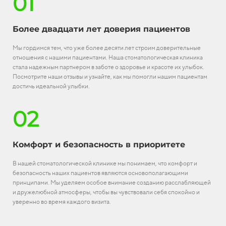
01
Более двадцати лет доверия пациентов
Мы гордимся тем, что уже более десяти лет строим доверительные
отношения с нашими пациентами. Наша стоматологическая клиника
стала надежным партнером в заботе о здоровье и красоте их улыбок.
Посмотрите наши отзывы и узнайте, как мы помогли нашим пациентам
достичь идеальной улыбки.
02
Комфорт и безопасность в приоритете
В нашей стоматологической клинике мы понимаем, что комфорт и
безопасность наших пациентов являются основополагающими
принципами. Мы уделяем особое внимание созданию расслабляющей
и дружелюбной атмосферы, чтобы вы чувствовали себя спокойно и
уверенно во время каждого визита.