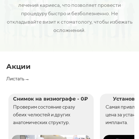
лечения кариеса, что позволяет провести
процедуру быстро и безболезненно. Не
откладывайте визит к стоматологу, чтобы избежать
осложнений.
Акции
Листать→
Снимок на визиографе - 0₽
Установк
Проверим состояние сразу
С
амая привле
обеих челюстей и других
цена
за
устано
анатомических структур.
импланта.