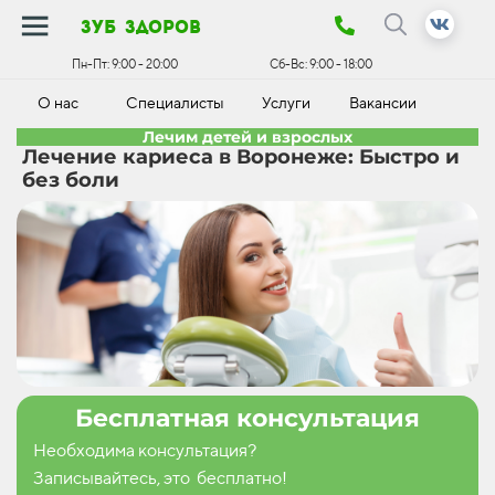
зуб здоров
Пн-Пт:
9:00 - 20:00
Сб-Вс:
9:00 - 18:00
О нас
Специалисты
Услуги
Вакансии
К
Лечим детей и взрослых
Лечение кариеса в Воронеже: Быстро и
без боли
Бесплатная консультация
Необходима консультация?
Записывайтесь, это бесплатно!