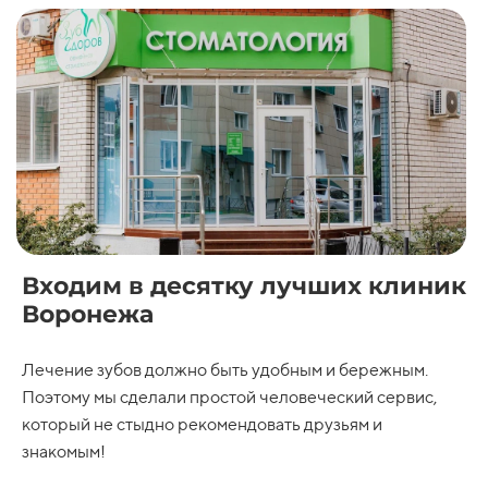
гибкого(нейлонового)
съемного полного протеза
Breflex
Изготовление ацеталового
35000 ₽
38000 ₽
протеза с двумя
удерживающими кламерами
Изготовление иммедиат
15000 ₽
17000 ₽
протеза из ацетала
Ремонт пластиночного
3000 ₽
6000 ₽
протеза, приварка зуба
Перебазировка акрилового
3500 ₽
6000 ₽
протеза
Изготовление
20000 ₽
23000 ₽
металлокерамической
коронки на имплантат (без
Входим в десятку лучших клиник
абатманта)
Воронежа
Изготовление бюгельного
₽
5000 ₽
протеза
Лечение зубов должно быть удобным и бережным.
Поэтому мы сделали простой человеческий сервис,
который не стыдно рекомендовать друзьям и
знакомым!