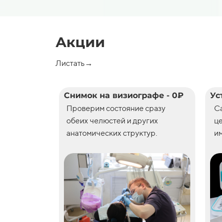
Акции
Листать→
Снимок на визиографе - 0₽
Ус
Проверим состояние сразу
С
обеих челюстей и других
ц
анатомических структур.
им