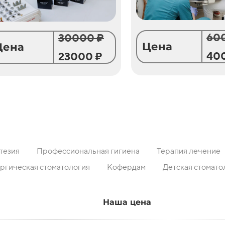
60
30000 ₽
Цена
Цена
40
23000 ₽
тезия
Профессиональная гигиена
Терапия лечение
ргическая стоматология
Кофердам
Детская стомато
Наша цена
Наша цена
Наша цена
Наша цена
Наша цена
Наша цена
Наша цена
Наша цена