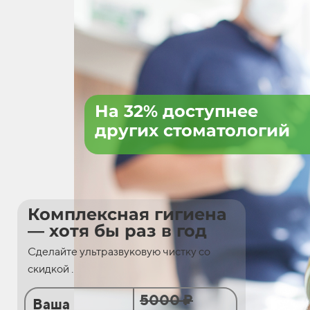
На 32% доступнее
других стоматологий
Комплексная гигиена
— хотя бы раз в год
Сделайте ультразвуковую чистку со
скидкой .
5000 ₽
Ваша