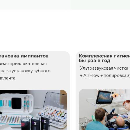
тановка имплантов
Комплексная гигиен
бы раз в год
амая привлекательная
Ультразвуковая чистка
ена
за
установку
зубного
+ AirFlow + полировка 
планта.