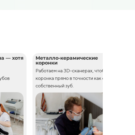
а — хотя
Металло-керамические
Цел
коронки
кор
Работаем на 3D-сканерах, чтобы
Рабо
зубов
коронка прямо в точности как свой
коро
собственный зуб.
собс