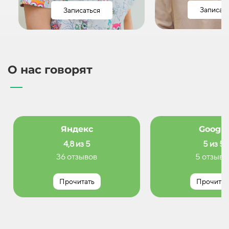
Записат
Записаться
О нас говорят
Яндекс
Google
4,8 из 5
5 из 5
36 отзывов
5 отзыво
Прочитать
Прочитат