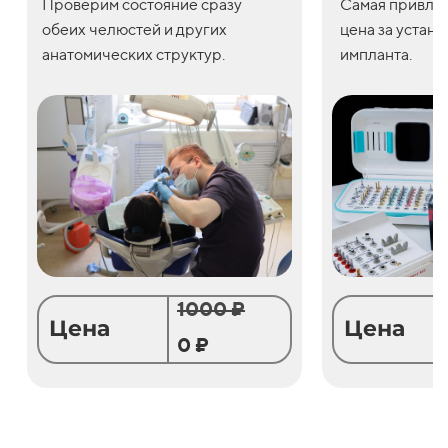
Проверим состояние сразу
С
амая привле
обеих челюстей и других
цена
за
устано
анатомических структур.
импланта.
1000 ₽
Цена
Цена
0 ₽