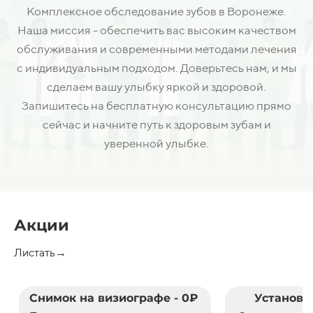
Комплексное обследование зубов в Воронеже.
Наша миссия - обеспечить вас высоким качеством
обслуживания и современными методами лечения
с индивидуальным подходом. Доверьтесь нам, и мы
сделаем вашу улыбку яркой и здоровой.
Запишитесь на бесплатную консультацию прямо
сейчас и начните путь к здоровым зубам и
уверенной улыбке.
Акции
Листать→
Снимок на визиографе - 0₽
Установк