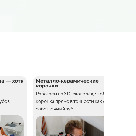
а — хотя
Металло-керамические
Цел
коронки
кор
Работаем на 3D-сканерах, чтобы
Рабо
зубов
коронка прямо в точности как свой
коро
собственный зуб.
собс