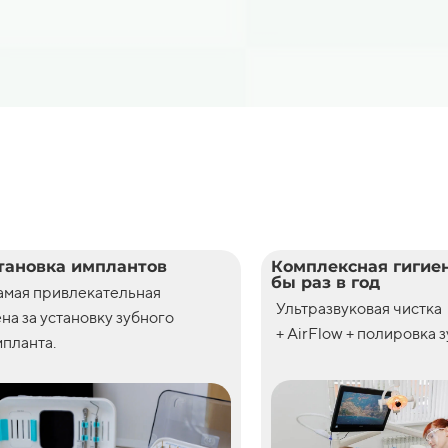
тановка имплантов
Комплексная гигиен
бы раз в год
амая привлекательная
Ультразвуковая чистка
ена
за
установку
зубного
+ AirFlow + полировка 
планта.