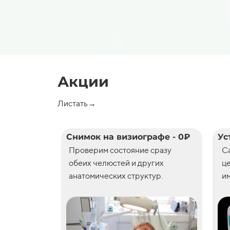
Акции
Листать→
Снимок на визиографе - 0₽
Ус
Проверим состояние сразу
С
обеих челюстей и других
ц
анатомических структур.
им