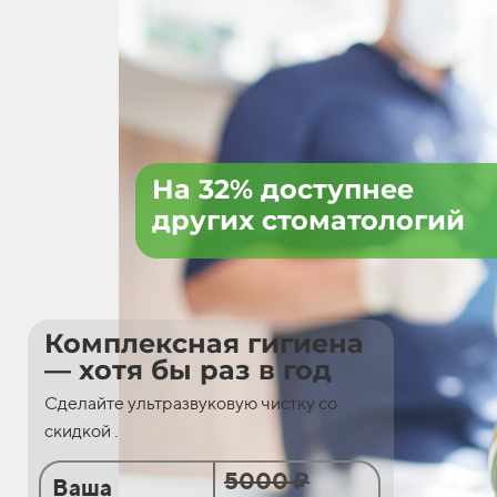
На 32% доступнее
других стоматологий
Комплексная гигиена
— хотя бы раз в год
Сделайте ультразвуковую чистку со
скидкой .
5000 ₽
Ваша