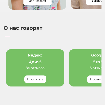
Записат
Записаться
О нас говорят
Яндекс
Google
4,8 из 5
5 из 5
36 отзывов
5 отзыво
Прочитать
Прочитат