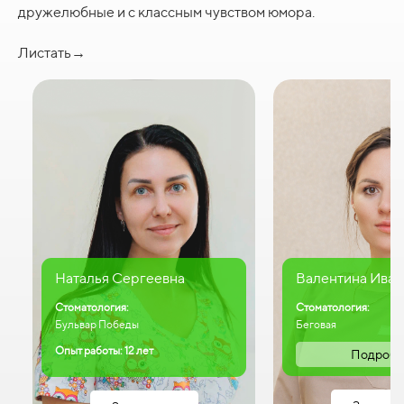
дружелюбные и с классным чувством юмора.
Листать→
Наталья Сергеевна
Валентина Иван
Стоматология:
Стоматология:
Бульвар Победы
Беговая
Опыт работы: 12 лет
Подробн