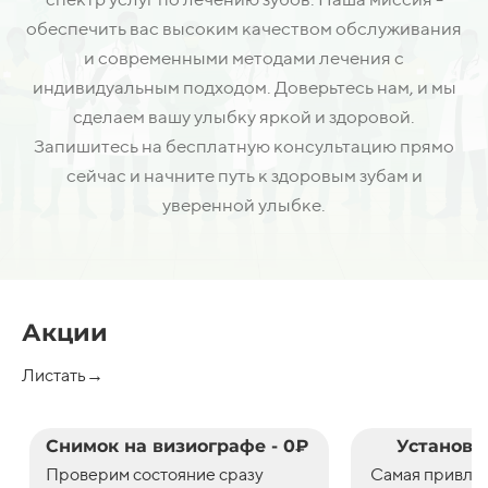
обеспечить вас высоким качеством обслуживания
и современными методами лечения с
индивидуальным подходом. Доверьтесь нам, и мы
сделаем вашу улыбку яркой и здоровой.
Запишитесь на бесплатную консультацию прямо
сейчас и начните путь к здоровым зубам и
уверенной улыбке.
Акции
Листать→
Снимок на визиографе - 0₽
Установк
Проверим состояние сразу
С
амая привле