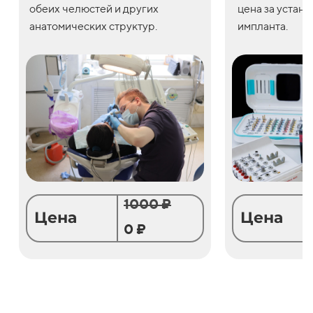
обеих челюстей и других
цена
за
устано
анатомических структур.
импланта.
1000 ₽
Цена
Цена
0 ₽