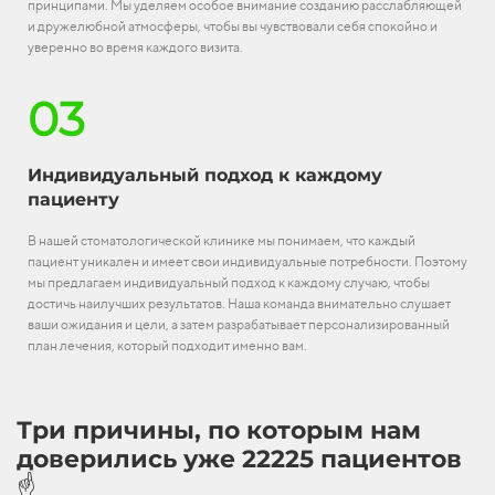
принципами. Мы уделяем особое внимание созданию расслабляющей
и дружелюбной атмосферы, чтобы вы чувствовали себя спокойно и
уверенно во время каждого визита.
03
Индивидуальный подход к каждому
пациенту
В нашей стоматологической клинике мы понимаем, что каждый
пациент уникален и имеет свои индивидуальные потребности. Поэтому
мы предлагаем индивидуальный подход к каждому случаю, чтобы
достичь наилучших результатов. Наша команда внимательно слушает
ваши ожидания и цели, а затем разрабатывает персонализированный
план лечения, который подходит именно вам.
Три причины, по которым нам
доверились уже 22225 пациентов
☝️