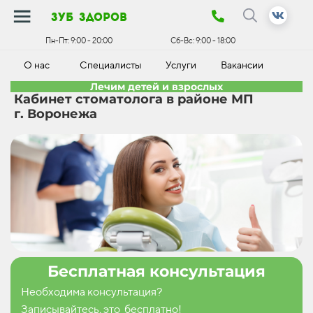
зуб здоров
Пн-Пт:
9:00 - 20:00
Сб-Вс:
9:00 - 18:00
О нас
Специалисты
Услуги
Вакансии
К
Лечим детей и взрослых
Кабинет стоматолога в районе МП
г. Воронежа
Бесплатная консультация
Необходима консультация?
Записывайтесь, это бесплатно!