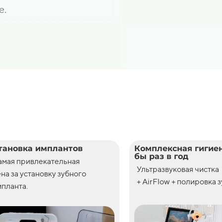
е.
тановка имплантов
Комплексная гигиен
бы раз в год
амая привлекательная
Ультразвуковая чистка
ена
за
установку
зубного
+ AirFlow + полировка 
планта.