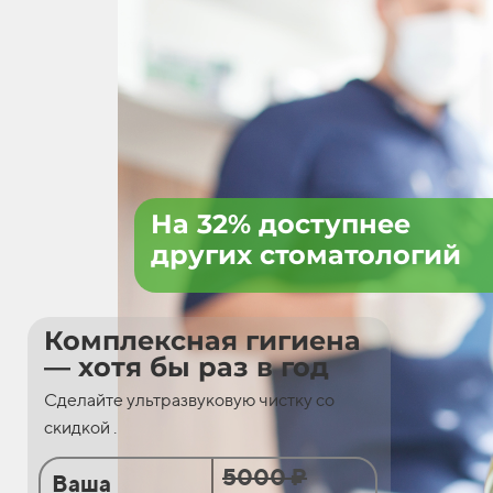
На 32% доступнее
других стоматологий
Комплексная гигиена
— хотя бы раз в год
Сделайте ультразвуковую чистку со
скидкой .
5000 ₽
Ваша