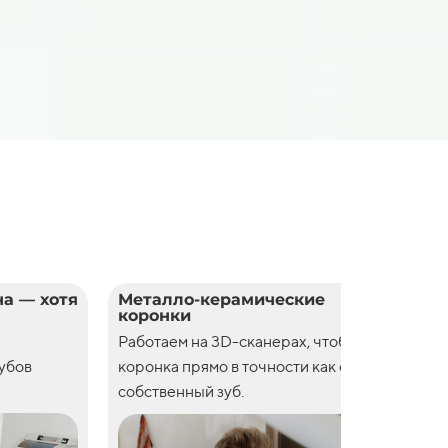
а — хотя
Металло-керамические
Цел
коронки
кор
Работаем на 3D-сканерах, чтобы
Рабо
зубов
коронка прямо в точности как свой
коро
собственный зуб.
собс