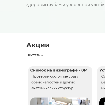
здоровым зубам и уверенной улыбк
Акции
Листать→
Снимок на визиографе - 0₽
Ус
Проверим состояние сразу
С
обеих челюстей и других
ц
анатомических структур.
им