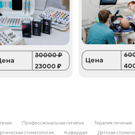
60
30000 ₽
Цена
Цена
40
23000 ₽
тезия
Профессиональная гигиена
Терапия лечение
ргическая стоматология
Кофердам
Детская стомато