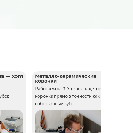
а — хотя
Металло-керамические
Цел
коронки
кор
Работаем на 3D-сканерах, чтобы
Рабо
зубов
коронка прямо в точности как свой
коро
собственный зуб.
собс