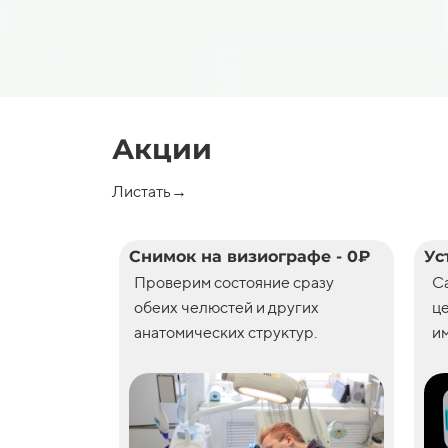
Акции
Листать→
Снимок на визиографе - 0₽
Ус
Проверим состояние сразу
С
обеих челюстей и других
ц
анатомических структур.
им