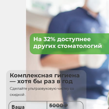
На 32% доступнее
других стоматологий
Комплексная гигиена
— хотя бы раз в год
Сделайте ультразвуковую чистку со
скидкой .
5000 ₽
Ваша