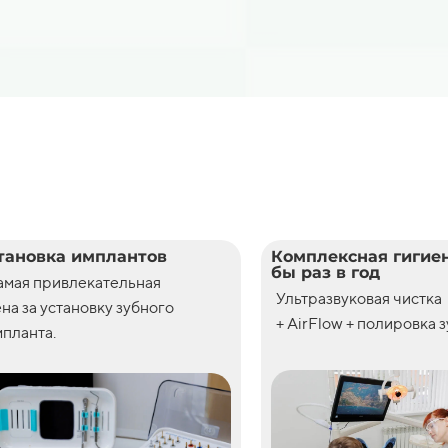
тановка имплантов
Комплексная гигиен
бы раз в год
амая привлекательная
Ультразвуковая чистка
ена
за
установку
зубного
+ AirFlow + полировка 
планта.