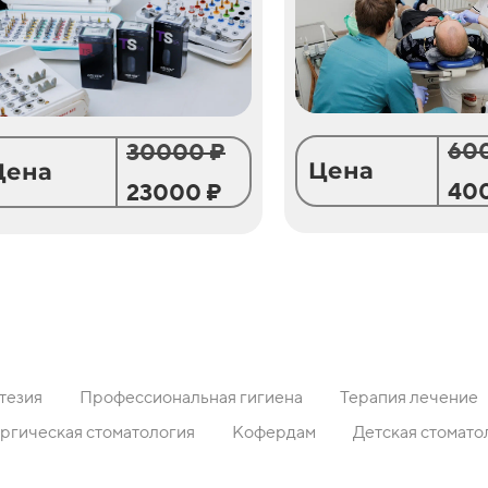
60
30000 ₽
Цена
Цена
40
23000 ₽
тезия
Профессиональная гигиена
Терапия лечение
ргическая стоматология
Кофердам
Детская стомато