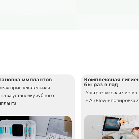
тановка имплантов
Комплексная гигиен
бы раз в год
амая привлекательная
Ультразвуковая чистка
ена
за
установку
зубного
+ AirFlow + полировка 
планта.