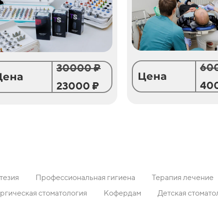
60
30000 ₽
Цена
Цена
40
23000 ₽
тезия
Профессиональная гигиена
Терапия лечение
ргическая стоматология
Кофердам
Детская стомато