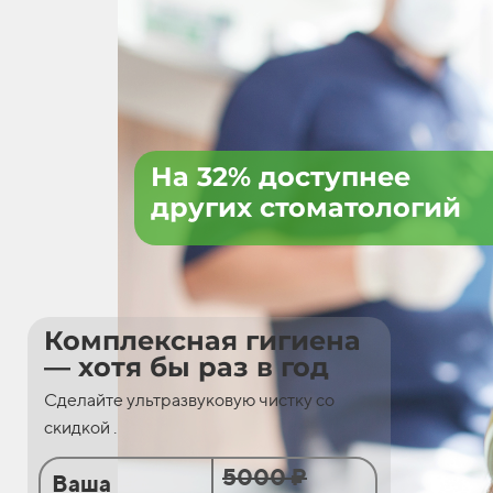
На 32% доступнее
других стоматологий
Комплексная гигиена
— хотя бы раз в год
Сделайте ультразвуковую чистку со
скидкой .
5000 ₽
Ваша