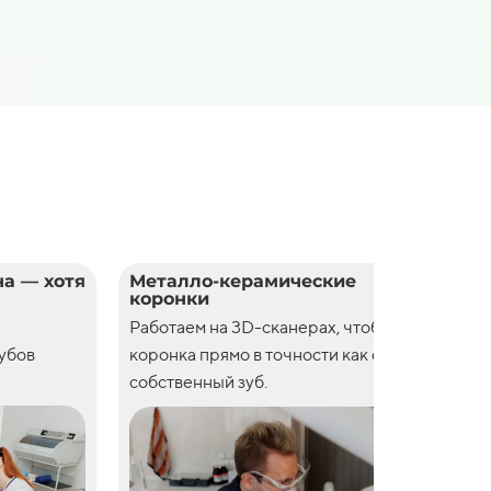
а — хотя
Металло-керамические
Цел
коронки
кор
Работаем на 3D-сканерах, чтобы
Рабо
зубов
коронка прямо в точности как свой
коро
собственный зуб.
собс