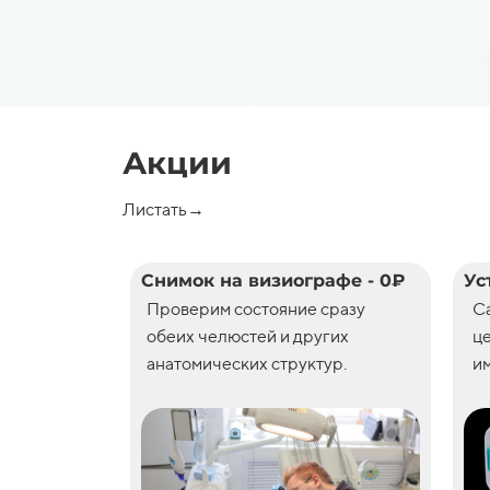
Акции
Листать→
Снимок на визиографе - 0₽
Ус
Проверим состояние сразу
С
обеих челюстей и других
ц
анатомических структур.
им