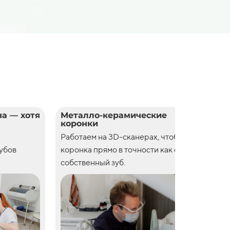
а — хотя
Металло-керамические
Цел
коронки
кор
Работаем на 3D-сканерах, чтобы
Рабо
зубов
коронка прямо в точности как свой
коро
собственный зуб.
собс