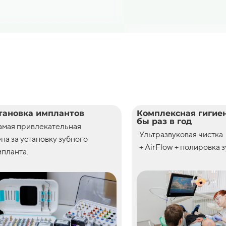
тановка имплантов
Комплексная гигиен
бы раз в год
амая привлекательная
Ультразвуковая чистка
ена
за
установку
зубного
+ AirFlow + полировка 
планта.