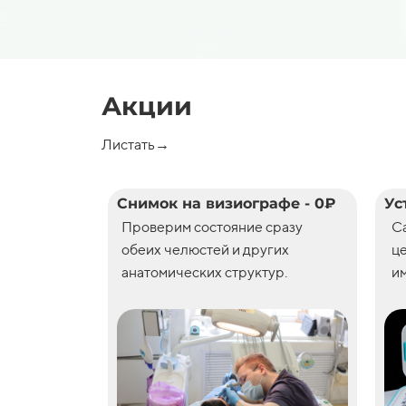
Акции
Листать→
Снимок на визиографе - 0₽
Ус
Проверим состояние сразу
С
обеих челюстей и других
ц
анатомических структур.
им