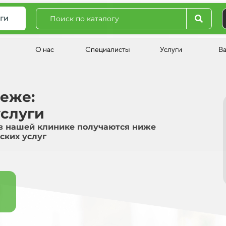
ги
О нас
Специалисты
Услуги
В
неже:
слуги
в нашей клинике получаются ниже
ских услуг