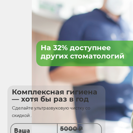
На 32% доступнее
других стоматологий
Комплексная гигиена
— хотя бы раз в год
Сделайте ультразвуковую чистку со
скидкой .
5000 ₽
Ваша