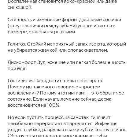
Воспаленная становится ярко-красной или даже
синюшной.
Отечность и изменение формы. Десневые сосочки
(треугольнички между зубами) увеличиваются в
размере, становятся рыхлыми.
Галитоз. Стойкий неприятный запах изо рта, который
не убирается жвачкой или ополаскивателем.
Дискомфорт. Зуд, жжение или легкая болезненность
при еде.
Гингивит vs Пародонтит: точка невозврата
Почему мы так много говорим о «простом
воспалении»? Потому что гингивит — это обратимое
состояние. Если начать лечение сейчас, десна
восстановится на 100%.
Но если пустить процесс на самотек, гингивит
неизбежно перерастает в пародонтит. Инфекция
уходит глубже, разрушая связку зуба и костную ткань.
Образуются пародонтальные карманы, зубы