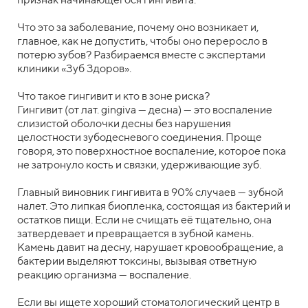
Что это за заболевание, почему оно возникает и,
главное, как не допустить, чтобы оно переросло в
потерю зубов? Разбираемся вместе с экспертами
клиники «Зуб Здоров».
Что такое гингивит и кто в зоне риска?
Гингивит (от лат. gingiva — десна) — это воспаление
слизистой оболочки десны без нарушения
целостности зубодесневого соединения. Проще
говоря, это поверхностное воспаление, которое пока
не затронуло кость и связки, удерживающие зуб.
Главный виновник гингивита в 90% случаев — зубной
налет. Это липкая биопленка, состоящая из бактерий и
остатков пищи. Если не счищать её тщательно, она
затвердевает и превращается в зубной камень.
Камень давит на десну, нарушает кровообращение, а
бактерии выделяют токсины, вызывая ответную
реакцию организма — воспаление.
Если вы ищете хороший стоматологический центр в