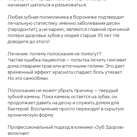
начинают шататься и разъезжаться.
Любая зубная поликлиника в Воронеже подтвердит
печальную статистику: именно заболевания десен
(пародонтит), а не кариес, являются главной причиной
потери здоровых зубов у людей старше 35 лет. Не
доводите до этого!
Лечение: почему полоскания не помогут?
Частая ошибка пациентов — попытка лечить гингивит
дома отварами трав или аптечными гелями. Это дает
временный эффект: краснота спадает, боль утихает.
Но это самообман.
Полоскание не может убрать причину — твердый
зубной камень. Пока камень остается на зубах, он
продолжает давить на десну и служить домом для
бактерий. Воспаление просто переходит в скрытую
хроническую форму.
Профессиональный подход в клинике «Зуб Здоров»
включает: