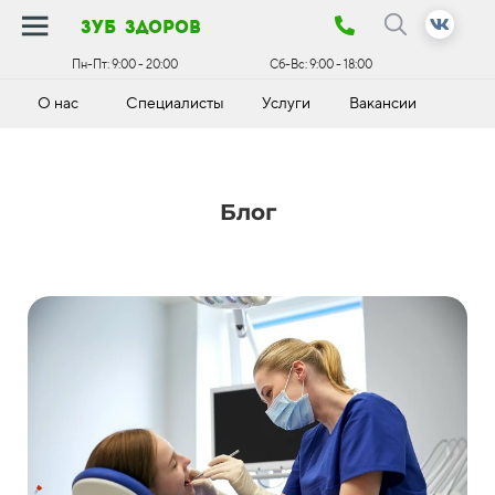
зуб здоров
Пн-Пт:
9:00 - 20:00
Сб-Вс:
9:00 - 18:00
О нас
Специалисты
Услуги
Вакансии
К
Блог