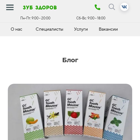
зуб здоров
Пн-Пт:
9:00 - 20:00
Сб-Вс:
9:00 - 18:00
О нас
Специалисты
Услуги
Вакансии
К
Блог