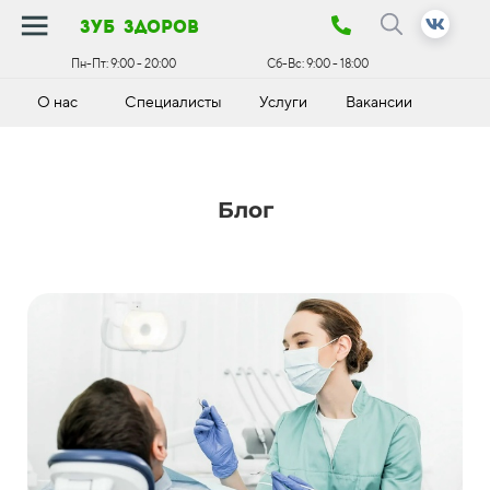
зуб здоров
Пн-Пт:
9:00 - 20:00
Сб-Вс:
9:00 - 18:00
О нас
Специалисты
Услуги
Вакансии
К
Блог