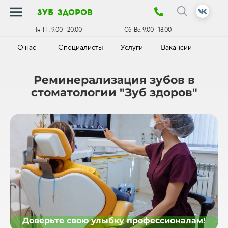
зуб здоров
Пн-Пт:
9:00 - 20:00
Сб-Вс:
9:00 - 18:00
О нас
Специалисты
Услуги
Вакансии
К
Реминерализация зубов в
стоматологии "Зуб здоров"
Доверьте свою улыбку профессионалам!