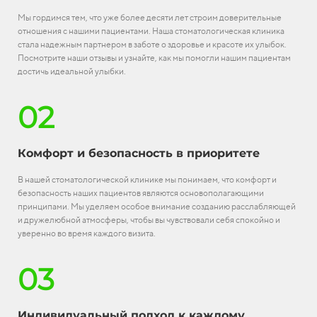
Мы гордимся тем, что уже более десяти лет строим доверительные
отношения с нашими пациентами. Наша стоматологическая клиника
стала надежным партнером в заботе о здоровье и красоте их улыбок.
Посмотрите наши отзывы и узнайте, как мы помогли нашим пациентам
достичь идеальной улыбки.
02
Комфорт и безопасность в приоритете
В нашей стоматологической клинике мы понимаем, что комфорт и
безопасность наших пациентов являются основополагающими
принципами. Мы уделяем особое внимание созданию расслабляющей
и дружелюбной атмосферы, чтобы вы чувствовали себя спокойно и
уверенно во время каждого визита.
03
Индивидуальный подход к каждому