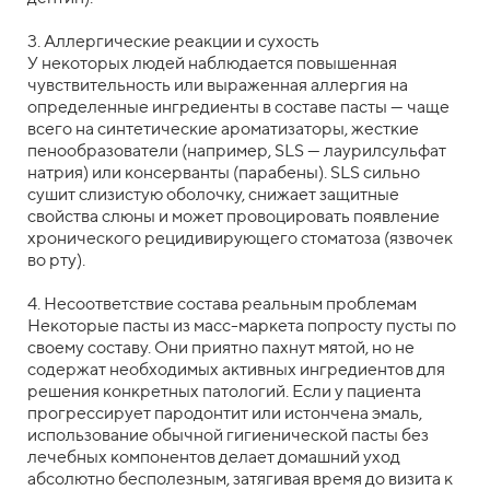
3. Аллергические реакции и сухость
У некоторых людей наблюдается повышенная
чувствительность или выраженная аллергия на
определенные ингредиенты в составе пасты — чаще
всего на синтетические ароматизаторы, жесткие
пенообразователи (например, SLS — лаурилсульфат
натрия) или консерванты (парабены). SLS сильно
сушит слизистую оболочку, снижает защитные
свойства слюны и может провоцировать появление
хронического рецидивирующего стоматоза (язвочек
во рту).
4. Несоответствие состава реальным проблемам
Некоторые пасты из масс-маркета попросту пусты по
своему составу. Они приятно пахнут мятой, но не
содержат необходимых активных ингредиентов для
решения конкретных патологий. Если у пациента
прогрессирует пародонтит или истончена эмаль,
использование обычной гигиенической пасты без
лечебных компонентов делает домашний уход
абсолютно бесполезным, затягивая время до визита к