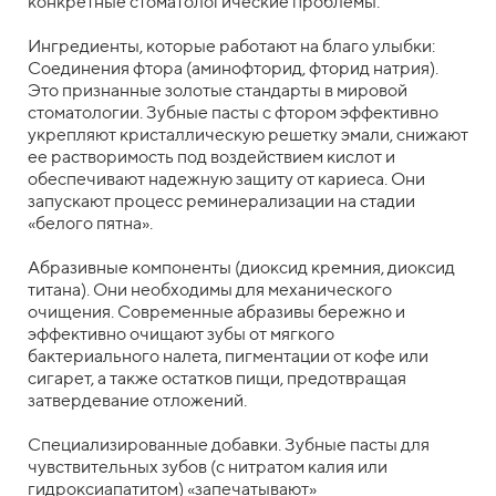
конкретные стоматологические проблемы.
Ингредиенты, которые работают на благо улыбки:
Соединения фтора (аминофторид, фторид натрия).
Это признанные золотые стандарты в мировой
стоматологии. Зубные пасты с фтором эффективно
укрепляют кристаллическую решетку эмали, снижают
ее растворимость под воздействием кислот и
обеспечивают надежную защиту от кариеса. Они
запускают процесс реминерализации на стадии
«белого пятна».
Абразивные компоненты (диоксид кремния, диоксид
титана). Они необходимы для механического
очищения. Современные абразивы бережно и
эффективно очищают зубы от мягкого
бактериального налета, пигментации от кофе или
сигарет, а также остатков пищи, предотвращая
затвердевание отложений.
Специализированные добавки. Зубные пасты для
чувствительных зубов (с нитратом калия или
гидроксиапатитом) «запечатывают»