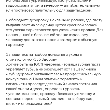
использовать укрепляющую пасту с кальцием и
гидроксиапатитом, а вечером — антибактериальную
или противовоспалительную для защиты десен.
Соблюдайте дозировку. Рекламные ролики, где пасту
выдавливают на всю длину щетки красивой волной —
это уловка маркетологов для увеличения продаж. Для
полноценной и безопасной чистки взрослому
человеку достаточно порции размером с обычную
горошину.
Запишитесь на подбор домашнего ухода в
стоматологию «Зуб Здоров»
Хотите быть на 100% уверены, что ваша зубная паста
укрепляет зубы, а не разрушает их? Наша клиника
«Зуб Здоров» приглашает вас на профессиональную
консультацию. Наши опытные терапевты и
гигиенисты проведут детальный анализ состояния
вашей эмали и десен, определят уровень
чувствительности, проведут безопасную чистку и
составят персональный чек-лист по выбору паст,
щеток и ополаскивателей.