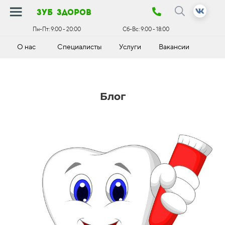
зуб здоров
Пн-Пт:
9:00 - 20:00
Сб-Вс:
9:00 - 18:00
О нас
Специалисты
Услуги
Вакансии
К
Блог