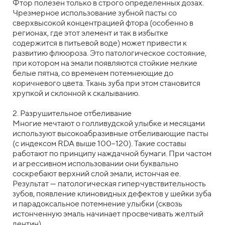
Фтор полезен только в строго определенных дозах.
Чрезмерное использование зубной пасты со
сверхвысокой концентрацией фтора (особенно в
регионах, где этот элемент и так в избытке
содержится в питьевой воде) может привести к
развитию флюороза. Это патологическое состояние,
при котором на эмали появляются стойкие мелкие
белые пятна, со временем потемнеющие до
коричневого цвета. Ткань зуба при этом становится
хрупкой и склонной к скалыванию.
2. Разрушительное отбеливание
Многие мечтают о голливудской улыбке и месяцами
используют высокоабразивные отбеливающие пасты
(с индексом RDA выше 100–120). Такие составы
работают по принципу наждачной бумаги. При частом
и агрессивном использовании они буквально
соскребают верхний слой эмали, истончая ее.
Результат — патологическая гиперчувствительность
зубов, появление клиновидных дефектов у шейки зуба
и парадоксальное потемнение улыбки (сквозь
истонченную эмаль начинает просвечивать желтый
дентин).